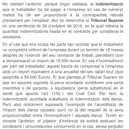
No obstant l’anterior, perquè tingui validesa, la
indemnització
que el treballador ha de pagar a l’empresa en cas de vulnerar
mateix ha de ser proporcional a la contrapartida rebuda
prèviament per l’empleat. Així ho determina el
Tribunal Suprem
en una sentència de 26 d’octubre de 2016, en la qual rebaixa la
quantitat indemnitzatòria fixada en el contracte per considerar-la
excessiva.
En el cas que ens ocupa les parts van acordar que el treballador
no competiria enfront de l’empresa durant un termini de 18 mesos
després de l’extinció del seu contracte de treball, percebent com
a compensació un import de 18.000 euros. En cas d’incompliment
per part del treballador, aquest hauria de compensar a l’empresa
amb un import equivalent a una anualitat del seu salari brut (que
ascendia a 59.000 Euros). El que planteja el Tribunal Suprem és
que en aquests supòsits la pena acordada constitueix una pena
coercitiva o de garantia, o liquidadora (pena substitutiva) en el
sentit que apunta l’art 1152.1 del Codi Civil. Per tant, la
indemnització acordada substitueix la indemnització dels danys.
Però això únicament suposaria l’exempció de l’acreditació de
l’import dels danys causats, però no la del requisit de la seva
proporcionalitat entre l’incompliment i aquests danys. Tenint en
compte l’anterior, el jutjador d’instància és sobirà avaluant les
condicions i circumstàncies concurrents en el cas, sense perjudici