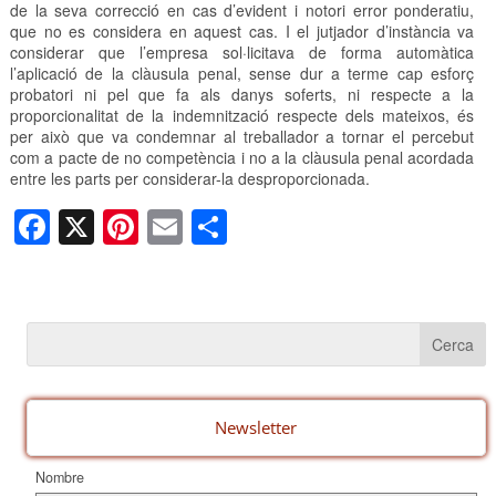
de la seva correcció en cas d’evident i notori error ponderatiu,
que no es considera en aquest cas. I el jutjador d’instància va
considerar que l’empresa sol·licitava de forma automàtica
l’aplicació de la clàusula penal, sense dur a terme cap esforç
probatori ni pel que fa als danys soferts, ni respecte a la
proporcionalitat de la indemnització respecte dels mateixos, és
per això que va condemnar al treballador a tornar el percebut
com a pacte de no competència i no a la clàusula penal acordada
entre les parts per considerar-la desproporcionada.
F
X
Pi
E
C
a
nt
m
o
c
er
ail
m
e
e
p
b
st
ar
o
te
o
ix
Newsletter
k
Nombre