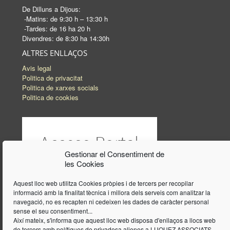
De Dilluns a Dijous:
-Matins: de 9:30 h – 13:30 h
-Tardes: de 16 ha 20 h
Divendres: de 8:30 ha 14:30h
ALTRES ENLLAÇOS
Avis legal
Politica de privacitat
Politica de xarxes socials
Politica de cookies
Gestionar el Consentiment de
les Cookies
Aquest lloc web utilitza Cookies pròpies i de tercers per recopilar
informació amb la finalitat tècnica i millora dels serveis com analitzar la
navegació, no es recapten ni cedeixen les dades de caràcter personal
sense el seu consentiment...
Així mateix, s'informa que aquest lloc web disposa d'enllaços a llocs web
de tercers amb polítiques de privadesa alienes a LUQUEZ ASSOCIATS