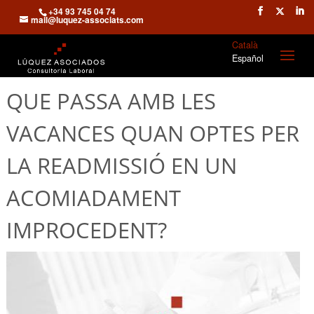
+34 93 745 04 74
mail@luquez-associats.com
Català
Español
QUE PASSA AMB LES
VACANCES QUAN OPTES PER
LA READMISSIÓ EN UN
ACOMIADAMENT
IMPROCEDENT?