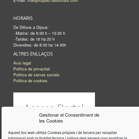
E-mail:
mail@luquez-associats.com
HORARIS
De Dilluns a Dijous:
-Matins: de 9:30 h – 13:30 h
-Tardes: de 16 ha 20 h
Divendres: de 8:30 ha 14:30h
ALTRES ENLLAÇOS
Avis legal
Politica de privacitat
Politica de xarxes socials
Politica de cookies
Gestionar el Consentiment de
les Cookies
Aquest lloc web utilitza Cookies pròpies i de tercers per recopilar
informació amb la finalitat tècnica i millora dels serveis com analitzar la