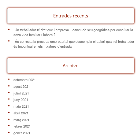
Entrades recents
Un treballador té dret que l’empresa li canviï de seu geogràfica per conciliar la
seva vida familiar i laboral?
És correcta la pràctica empresarial que descompta el salari quan el treballador
és impuntual en els fitxatges d’entrada
Archivo
setembre 2021
agost 2021
juliol 2021
juny 2021
maig 2021
abril 2021
març 2021
febrer 2021
gener 2021