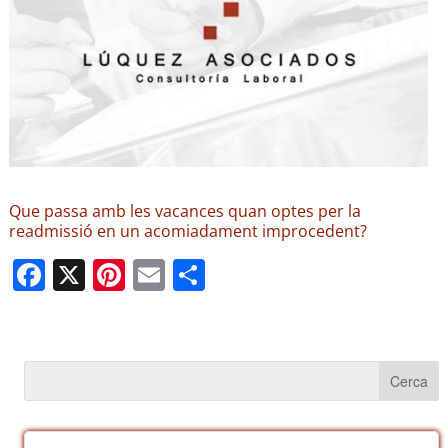
Que passa amb les vacances quan optes per la
readmissió en un acomiadament improcedent?
F
X
Pi
E
C
a
nt
m
o
c
er
ail
m
e
e
p
b
st
ar
o
te