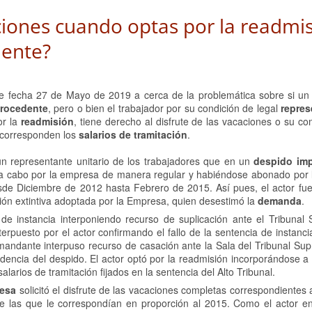
ciones cuando optas por la readmi
dente?
de fecha 27 de Mayo de 2019 a cerca de la problemática sobre si u
rocedente
, pero o bien el trabajador por su condición de legal
repres
or la
readmisión
, tiene derecho al disfrute de las vacaciones o su c
e corresponden los
salarios de tramitación
.
 un representante unitario de los trabajadores que en un
despido im
a a cabo por la empresa de manera regular y habiéndose abonado por
esde Diciembre de 2012 hasta Febrero de 2015. Así pues, el actor fu
ión extintiva adoptada por la Empresa, quien desestimó la
demanda
.
 de instancia interponiendo recurso de suplicación ante el Tribunal 
erpuesto por el actor confirmando el fallo de la sentencia de instanci
demandante interpuso recurso de casación ante la Sala del Tribunal Su
edencia del despido. El actor optó por la readmisión incorporándose a
rios de tramitación fijados en la sentencia del Alto Tribunal.
esa
solicitó el disfrute de las vacaciones completas correspondientes
e las que le correspondían en proporción al 2015. Como el actor e