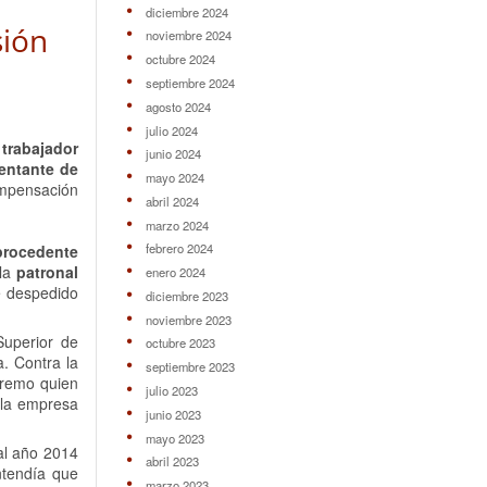
diciembre 2024
sión
noviembre 2024
octubre 2024
septiembre 2024
agosto 2024
julio 2024
n
trabajador
junio 2024
entante de
mayo 2024
ompensación
abril 2024
marzo 2024
febrero 2024
procedente
 la
patronal
enero 2024
e despedido
diciembre 2023
noviembre 2023
Superior de
octubre 2023
a. Contra la
septiembre 2023
premo quien
julio 2023
 la empresa
junio 2023
mayo 2023
 al año 2014
abril 2023
ntendía que
marzo 2023