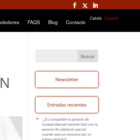
Català
Español
ndedores
FAQS
Blog
Contacto
ÓN
Newsletter
Entradas recientes
¿Es compatible la pensión de
incapacidad permanente total con la
pensión de jubilación parcial
cuando esta se reconoce por un
trabajo distinto?