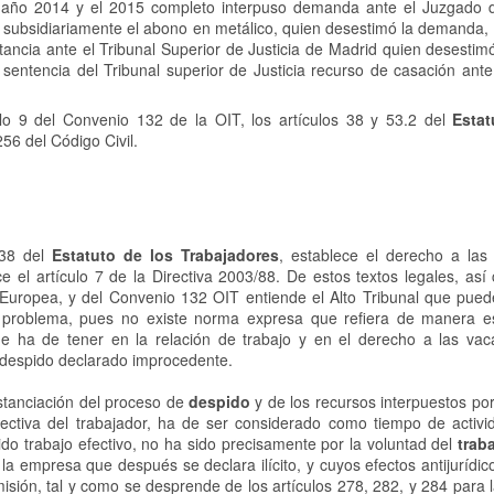
el año 2014 y el 2015 completo interpuso demanda ante el Juzgado d
 o subsidiariamente el abono en metálico, quien desestimó la demanda
stancia ante el Tribunal Superior de Justicia de Madrid quien desestim
 sentencia del Tribunal superior de Justicia recurso de casación ante
culo 9 del Convenio 132 de la OIT, los artículos 38 y 53.2 del
Estat
256 del Código Civil.
 38 del
Estatuto de los Trabajadores
, establece el derecho a las
e el artículo 7 de la Directiva 2003/88. De estos textos legales, así
uropea, y del Convenio 132 OIT entiende el Alto Tribunal que pued
 problema, pues no existe norma expresa que refiera de manera es
ue ha de tener en la relación de trabajo y en el derecho a las vac
 despido declarado improcedente.
ustanciación del proceso de
despido
y de los recursos interpuestos por
ectiva del trabajador, ha de ser considerado como tiempo de activid
do trabajo efectivo, no ha sido precisamente por la voluntad del
trab
 la empresa que después se declara ilícito, y cuyos efectos antijurídic
sión, tal y como se desprende de los artículos 278, 282, y 284 para 