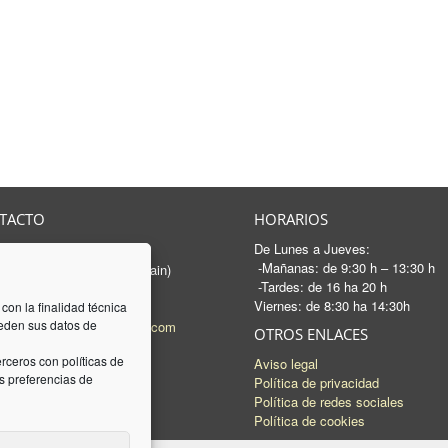
TACTO
HORARIOS
De Lunes a Jueves:
rancesc Macià, 46-50
-Mañanas: de 9:30 h – 13:30 h
 Sabadell - Barcelona (Spain)
-Tardes: de 16 ha 20 h
3 745 04 74
Viernes: de 8:30 ha 14:30h
93 745 15 35
 con la finalidad técnica
ceden sus datos de
l:
mail@luquez-associats.com
OTROS ENLACES
rceros con políticas de
Aviso legal
 preferencias de
Política de privacidad
Política de redes sociales
Política de cookies