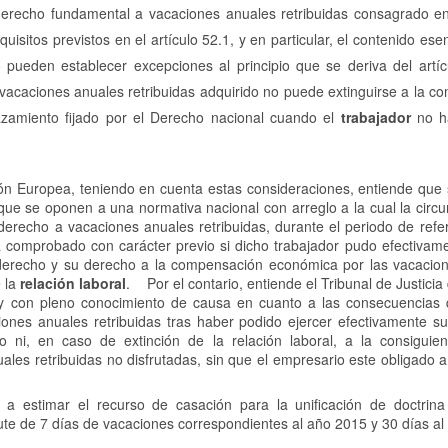
derecho fundamental a vacaciones anuales retribuidas consagrado en 
quisitos previstos en el artículo 52.1, y en particular, el contenido ese
pueden establecer excepciones al principio que se deriva del artíc
vacaciones anuales retribuidas adquirido no puede extinguirse a la co
amiento fijado por el Derecho nacional cuando el
trabajador
no h
nión Europea, teniendo en cuenta estas consideraciones, entiende que 
que se oponen a una normativa nacional con arreglo a la cual la circ
derecho a vacaciones anuales retribuidas, durante el periodo de refe
comprobado con carácter previo si dicho trabajador pudo efectivame
 derecho y su derecho a la compensación económica por las vacacio
e la
relación laboral
. Por el contario, entiende el Tribunal de Justicia
 y con pleno conocimiento de causa en cuanto a las consecuencias
ones anuales retribuidas tras haber podido ejercer efectivamente s
ni, en caso de extinción de la relación laboral, a la consiguien
es retribuidas no disfrutadas, sin que el empresario este obligado a
 a estimar el recurso de casación para la unificación de doctrina
ute de 7 días de vacaciones correspondientes al año 2015 y 30 días al