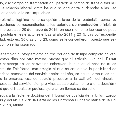
o, ese tiempo de tramitación equiparable a tiempo de trabajo tras la
la relación laboral, entre los que se encuentra el derecho a las va
e en absoluto le son imputables.
ejercitar legítimamente su opción a favor de la readmisión como re
eraciones correspondientes a los
salarios de tramitación
e inicio 
 con efectos de 20 de marzo de 2015, en ese momento fue cuando pud
a postula en este acto, referidas al año 2014 y 2015. Las correspondi
dad, esto es, 30 días y no 23, como se le concedieron, puesto que se
s, como se ha razonado.
lama también el otorgamiento de ese período de tiempo completo de vac
estos días por otro motivo, puesto que el artículo 38.1 del
Estat
se contenga en los convenios colectivos, lo que en el caso de auto
oral de Telefónica, con arreglo al que se contempla la posibilidad de
riosa necesidad del servicio dentro del año, se acumularan a las del 
 de la empresa cuando decidió proceder a la extinción del vincul
cesidad del servicio, siempre vinculadas precisamente a una decisión 
 que el trabajador pudiera ejercitar en tiempo su derecho.
ecua a la reciente doctrina del Tribunal de Justicia de la Unión Euro
3/88 y del art. 31.2 de la Carta de los Derechos Fundamentales de la U
e 2018, afirma: