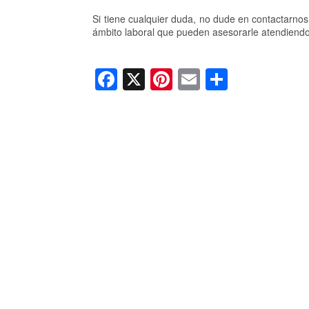
Si tiene cualquier duda, no dude en contactarno
ámbito laboral que pueden asesorarle atendiendo
F
X
Pi
E
C
a
nt
m
o
c
er
ail
m
e
e
p
b
st
ar
o
tir
o
k