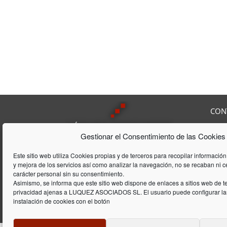
CON
Av. F
Gestionar el Consentimiento de las Cookies
08208
Tel:
9
Lúquez & ASSOCIATS, SL es una
Fax:
Este sitio web utiliza Cookies propias y de terceros para recopilar información
Consultoría Laboral, que acumula
y mejora de los servicios así como analizar la navegación, no se recaban ni 
E-mai
una trayectória de 20 años en el
carácter personal sin su consentimiento.
ámbito laboral y de gestión de
Asimismo, se informa que este sitio web dispone de enlaces a sitios web de te
privacidad ajenas a LUQUEZ ASOCIADOS SL. El usuario puede configurar las
empresas
instalación de cookies con el botón