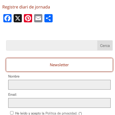
Registre diari de jornada
F
X
Pi
E
C
a
nt
m
o
c
er
ail
m
e
e
p
b
st
ar
o
te
o
ix
Newsletter
k
Nombre
Email:
He leído y acepto la
Política de privacidad
. (*)