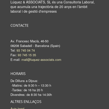
Lúquez & ASSOCIATS, SL és una Consultoria Laboral,
que acumula una trajectòria de 20 anys en l'àmbit
laboral i de gestió d'empreses
CONTACTE
Av. Francesc Macià, 46-50
08208 Sabadell - Barcelona (Spain)
Tel:
93 745 04 74
Fax:
93 745 15 35
E-mail:
mail@luquez-associats.com
HORARIS
De Dilluns a Dijous:
-Matins: de 9:30 h – 13:30 h
-Tardes: de 16 ha 20 h
Divendres: de 8:30 ha 14:30h
ALTRES ENLLAÇOS
Avis legal