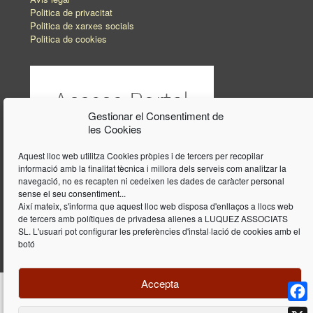
Politica de privacitat
Politica de xarxes socials
Politica de cookies
Gestionar el Consentiment de
les Cookies
Aquest lloc web utilitza Cookies pròpies i de tercers per recopilar
informació amb la finalitat tècnica i millora dels serveis com analitzar la
navegació, no es recapten ni cedeixen les dades de caràcter personal
sense el seu consentiment...
Així mateix, s'informa que aquest lloc web disposa d'enllaços a llocs web
de tercers amb polítiques de privadesa alienes a LUQUEZ ASSOCIATS
SL. L'usuari pot configurar les preferències d'instal·lació de cookies amb el
botó
Accepta
Face