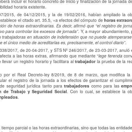
berá incluir el horario concreto de inicio y finalización de la jornada d
xibilidad horaria existente.
07/2015, de 04/12/2015, y la de 19/02/2016, habían ampliado la ob
stablece el citado art. 35.5, «a efectos del cómputo de
horas extraor
ión de horas extraordinarias. Es decir, afirmó que “el registro de jor
tivo para controlar los excesos de jornada”
. Y, a mayor abundamiento, 
s trabajadoras en situación de indefensión que no puede atemperarse
 el único medio de acreditarlas es, precisamente, el control diario”
.
338/2017, de 20-04-2017, y STS Nº 246/2017, de 23-03-2017, anuló es
 afecta a las horas extras, afirmando que mediante “
lege ferenda
conv
 llevar un registro horario y facilitara al
trabajador
la prueba de la re
do por el Real Decreto-ley 8/2019, de 8 de marzo, que modifica la
ular el registro de la jornada a los efectos de garantizar el cumplim
de seguridad jurídica tanto para
trabajadores
como para las
empr
n de Trabajo y Seguridad Social
. Con lo cual, se establece la ob
mpleados
.
a tiempo parcial o las horas extraordinarias, sino que todas las entidad