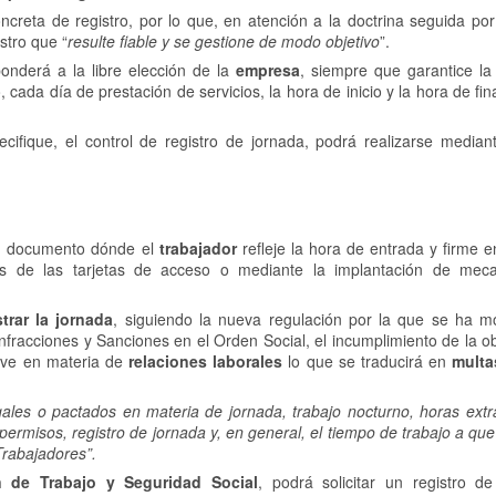
creta de registro, por lo que, en atención a la doctrina seguida por
stro que “
resulte fiable y se gestione de modo objetivo
”.
sponderá a la libre elección de la
empresa
, siempre que garantice la 
, cada día de prestación de servicios, la hora de inicio y la hora de fin
cifique, el control de registro de jornada, podrá realizarse median
un documento dónde el
trabajador
refleje la hora de entrada y firme e
vés de las tarjetas de acceso o mediante la implantación de mec
strar la jornada
, siguiendo la nueva regulación por la que se ha mo
 Infracciones y Sanciones en el Orden Social, el incumplimiento de la o
rave en materia de
relaciones laborales
lo que se traducirá en
multa
gales o pactados en materia de jornada, trabajo nocturno, horas extra
rmisos, registro de jornada y, en general, el tiempo de trabajo a que
 Trabajadores”.
n de Trabajo y Seguridad Social
, podrá solicitar un registro d