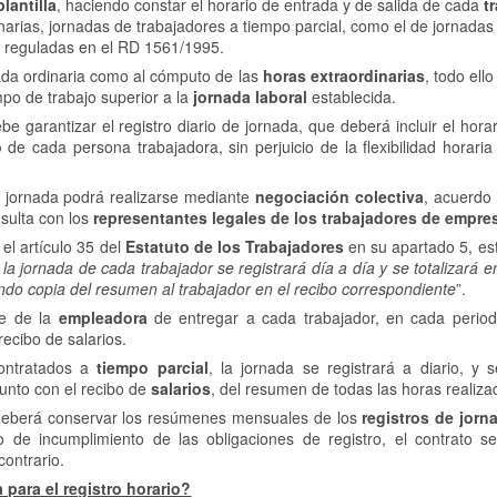
plantilla
, haciendo constar el horario de entrada y de salida de cada
t
inarias, jornadas de trabajadores a tiempo parcial, como el de jornadas
reguladas en el RD 1561/1995.
rnada ordinaria como al cómputo de las
horas extraordinarias
, todo ell
mpo de trabajo superior a la
jornada laboral
establecida.
e garantizar el registro diario de jornada, que deberá incluir el hora
o
de cada persona trabajadora, sin perjuicio de la flexibilidad horari
e jornada podrá realizarse mediante
negociación colectiva
, acuerdo
sulta con los
representantes legales de los trabajadores de empre
 el artículo 35 del
Estatuto de los Trabajadores
en su apartado 5, es
la jornada de cada trabajador se registrará día a día y se totalizará e
ando copia del resumen al trabajador en el recibo correspondiente
”.
te de la
empleadora
de entregar a cada trabajador, en cada peri
recibo de salarios.
contratados a
tiempo parcial
, la jornada se registrará a diario, y s
 junto con el recibo de
salarios
, del resumen de todas las horas realiza
deberá conservar los resúmenes mensuales de los
registros de jorn
de incumplimiento de las obligaciones de registro, el contrato s
contrario.
para el registro horario?