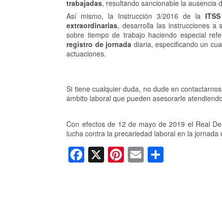
trabajadas
, resultando sancionable la ausencia d
Así mismo, la Instrucción 3/2016 de la
ITSS
extraordinarias
, desarrolla las instrucciones a
sobre tiempo de trabajo haciendo especial refe
registro de jornada
diaria, especificando un c
actuaciones.
Si tiene cualquier duda, no dude en contactarno
ámbito laboral que pueden asesorarle atendiendo
Con efectos de 12 de mayo de 2019 el Real Dec
lucha contra la precariedad laboral en la jornada d
F
X
Pi
E
C
a
nt
m
o
c
er
ail
m
e
e
p
b
st
ar