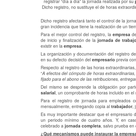
registrar “día a día” la jornada realizada por su
Dicho registro, no sustituye el de horas extraord
Dicho registro afectará tanto el control de la jo
gran incidencia que tiene la realización de un tie
Para el mejor control del registro, la
empresa
deb
de inicio y finalización de la
jornada de trabaj
existir en la
empresa
.
La organización y documentación del registro d
en su defecto decisión del
empresario
previa con
Respecto al registro de las horas extraordinarias,
“
A efectos del cómputo de horas extraordinarias, 
fijado para el abono de las retribuciones, entreg
Del mismo se desprende la obligación por par
salarial
, un comprobante de horas incluido en el 
Para el registro de jornada para empleados 
mensualmente, entregando copia al
trabajador
,
Es muy importante destacar que el empresario 
un periodo mínimo de cuatro años. Y, en caso 
celebrado a
jornada completa
, salvo prueba en 
¿Qué mecanismos puede instaurar la empresa 