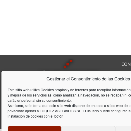
CON
Av. F
Gestionar el Consentimiento de las Cookies
08208
Tel:
9
Lúquez & ASSOCIATS, SL es una
Fax:
Este sitio web utiliza Cookies propias y de terceros para recopilar información
Consultoría Laboral, que acumula
y mejora de los servicios así como analizar la navegación, no se recaban ni 
E-mai
una trayectória de 20 años en el
carácter personal sin su consentimiento.
ámbito laboral y de gestión de
Asimismo, se informa que este sitio web dispone de enlaces a sitios web de te
privacidad ajenas a LUQUEZ ASOCIADOS SL. El usuario puede configurar las
empresas
instalación de cookies con el botón