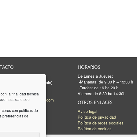
TACTO
HORARIOS
De Lunes a Jueves:
rancesc Macià, 46-50
-Mañanas: de 9:30 h – 13:30 h
 Sabadell - Barcelona (Spain)
-Tardes: de 16 ha 20 h
3 745 04 74
Viernes: de 8:30 ha 14:30h
93 745 15 35
 con la finalidad técnica
ceden sus datos de
l:
mail@luquez-associats.com
OTROS ENLACES
rceros con políticas de
Aviso legal
 preferencias de
Política de privacidad
Política de redes sociales
Política de cookies