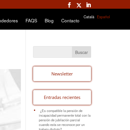
Català
Español
ndedores
FAQS
Blog
Contacto
Newsletter
Entradas recientes
¿Es compatible la pensión de
incapacidad permanente total con la
pensión de jubilación parcial
cuando esta se reconoce por un
trabajo distinto?