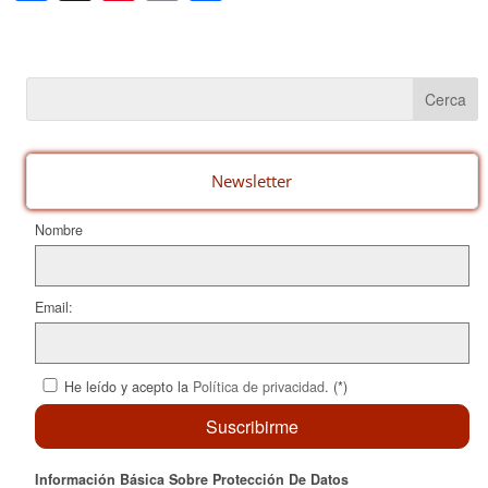
a
nt
m
o
c
er
ail
m
e
e
p
b
st
ar
o
te
o
ix
Newsletter
k
Nombre
Email:
He leído y acepto la
Política de privacidad
. (*)
Información Básica Sobre Protección De Datos