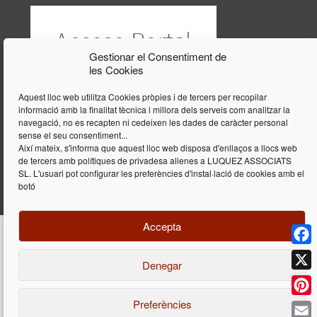
Gestionar el Consentiment de
les Cookies
Aquest lloc web utilitza Cookies pròpies i de tercers per recopilar
informació amb la finalitat tècnica i millora dels serveis com analitzar la
navegació, no es recapten ni cedeixen les dades de caràcter personal
sense el seu consentiment...
Així mateix, s'informa que aquest lloc web disposa d'enllaços a llocs web
de tercers amb polítiques de privadesa alienes a LUQUEZ ASSOCIATS
SL. L'usuari pot configurar les preferències d'instal·lació de cookies amb el
botó
Accepta
Face
Denegar
Disseny i programació web per
Dieres.com
| Lúquez Associats SL | ©
2026 All Rights Reserved |
Avís legal
X
Preferències
Pinte