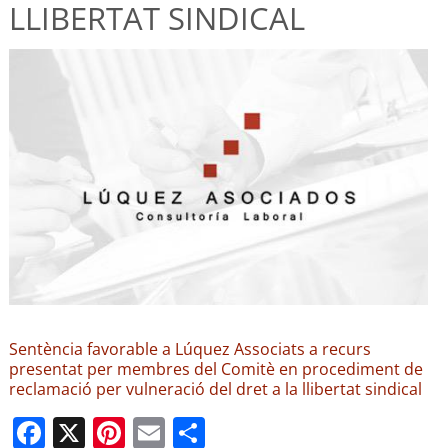
LLIBERTAT SINDICAL
Sentència favorable a Lúquez Associats a recurs
presentat per membres del Comitè en procediment de
reclamació per vulneració del dret a la llibertat sindical
F
X
Pi
E
C