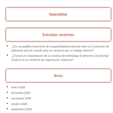
b
st
ar
o
tir
o
Newsletter
k
Entradas recientes
¿Es compatible la pensión de incapacidad permanente total con la pensión de
jubilación parcial cuando esta se reconoce por un trabajo distinto?
¿Vulnera la implantación de un sistema de teletrabajo el derecho a la libertad
sindical en su vertiente de negociación colectiva?
Arxiu
enero 2026
diciembre 2025
noviembre 2025
octubre 2025
septiembre 2025