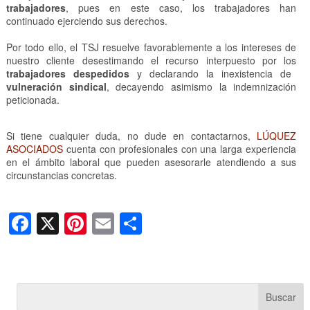
trabajadores
, pues en este caso, los trabajadores han
continuado ejerciendo sus derechos.
Por todo ello, el TSJ resuelve favorablemente a los intereses de
nuestro cliente desestimando el recurso interpuesto por los
trabajadores despedidos
y declarando la inexistencia de
vulneración sindical
, decayendo asimismo la indemnización
peticionada.
Si tiene cualquier duda, no dude en contactarnos,
LÚQUEZ
ASOCIADOS
cuenta con profesionales con una larga experiencia
en el ámbito laboral que pueden asesorarle atendiendo a sus
circunstancias concretas.
F
X
Pi
E
C
a
nt
m
o
c
er
ail
m
e
e
p