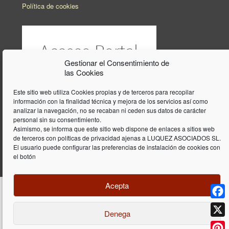
Política de cookies
Gestionar el Consentimiento de
las Cookies
Este sitio web utiliza Cookies propias y de terceros para recopilar
información con la finalidad técnica y mejora de los servicios así como
analizar la navegación, no se recaban ni ceden sus datos de carácter
personal sin su consentimiento.
Asimismo, se informa que este sitio web dispone de enlaces a sitios web
de terceros con políticas de privacidad ajenas a LUQUEZ ASOCIADOS SL.
El usuario puede configurar las preferencias de instalación de cookies con
el botón
Acepta
Face
Denega
Diseño y programación web por
Dieres.com
| Lúquez Associats SL | ©
2026 All Rights Reserved |
Aviso legal
X