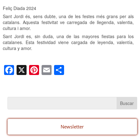
Feliç Diada 2024
Sant Jordi és, sens dubte, una de les festes més grans per als
catalans. Aquesta festivitat ve carregada de llegenda, valentia,
cultura i amor.
Sant Jordi es, sin duda, una de las mayores fiestas para los
catalanes. Esta festividad viene cargada de leyenda, valentía,
cultura y amor.
F
X
Pi
E
C
a
nt
m
o
c
er
ail
m
e
e
p
b
st
ar
o
tir
o
Newsletter
k