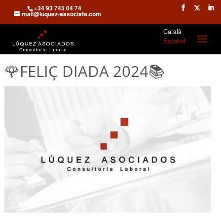
+34 93 745 04 74
mail@luquez-associats.com
Català
Español
🌹FELIÇ DIADA 2024📚