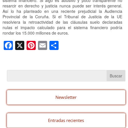
sistema financiero. Si algo es abusivo y poco transparente no
resarcir en derecho y justicia nunca puede ser interés general.
Así lo ha planteado en una reciente prejudicial la Audiencia
Provincial de la Coruña. Si el Tribunal de Justicia de la UE
resolviera la retroactividad de las cláusulas suelo declaradas
nulas el impacto calculado para el sistema financiero podría
rondar los 15.000 millones de euros.
F
X
Pi
E
C
a
nt
m
o
c
er
ail
m
e
e
p
b
st
ar
o
tir
o
Newsletter
k
Entradas recientes