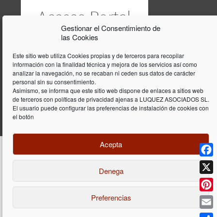
Gestionar el Consentimiento de
las Cookies
Este sitio web utiliza Cookies propias y de terceros para recopilar
información con la finalidad técnica y mejora de los servicios así como
analizar la navegación, no se recaban ni ceden sus datos de carácter
personal sin su consentimiento.
Asimismo, se informa que este sitio web dispone de enlaces a sitios web
de terceros con políticas de privacidad ajenas a LUQUEZ ASOCIADOS SL.
El usuario puede configurar las preferencias de instalación de cookies con
el botón
Acepta
Face
Denega
Diseño y programación web por
Dieres.com
| Lúquez Associats SL | ©
2026 All Rights Reserved |
Aviso legal
X
Preferencias
Pinte
Email