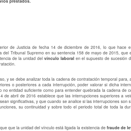
vios prestados.
erior de Justicia de fecha 14 de diciembre de 2016, lo que hace es
cia del Tribunal Supremo en su sentencia 158 de mayo de 2015, que e
stencia de la unidad del
vínculo laboral
en el supuesto de sucesión d
ratación.
so, y se debe analizar toda la cadena de contratación temporal para, a
iores o posteriores a cada interrupción, poder valorar si dicha inter
o no entidad suficiente como para entender quebrada la cadena de co
 de abril de 2016 establece que las interrupciones superiores a vei
ean significativas, y que cuando se analice si las interrupciones son si
unciones, su continuidad y sobre todo el periodo total de toda la dur
que que la unidad del vínculo está ligada la existencia de
fraude de le