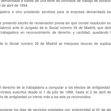
 demandada a través de una serie de contratos de trabajo de duració
 de abril de 1994.
ajadora e vino prestando servicios para la empresa demandada ba
presentó escrito de reclamación previa sin que conste resolución ex
aboral ante el Juzgado de lo Social número 39 de Madrid, que dict
trabajadora en reconocimiento de derecho y cantidad, quedando 
de lo Social número 39 de Madrid se interpuso recurso de suplica
 el derecho de la trabajadora a computar a los efectos de antigüedad
ontratos suscritos desde el 1 de julio de 1988, hasta el 2 de abril 
o de antigüedad un trienio más a los seis ya reconocidos.
arse los días de servicios prestados con anterioridad al 02 de abr