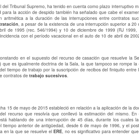
ial del Tribunal Supremo, ha tenido en cuenta como plazo interruptivo 
d para la acción de despido también ha señalado que cabe el examen 
ón aritmética a la duración de las interrupciones entre contratos suc
tratación
, a pesar de la existencia de una interrupción superior a 20 
abril de 1995 (rec. 546/1994) y 10 de diciembre de 1999 (RJ 1999, 
incidencia con el período vacacional en el auto de 10 de abril de 20
onstando en el supuesto del recurso de casación que resuelve la Se
que es igualmente doctrina de la Sala, la que tampoco se rompe la 
el tiempo de trabajo por la suscripción de recibos del finiquito entre l
de contratos de
trabajo sucesivos
.
ha 15 de mayo de 2015 estableció en relación a la aplicación de la do
o del recurso que resolvía que conllevó la estimación del mismo. En 
stá hablando de una interrupción de 45 días, durante los cuales la
l tiempo anterior de antigüedad, desde 6 de mayo de 1996, y el post
ha en la que se resuelve el
ERE
, no es significativo para entender qu