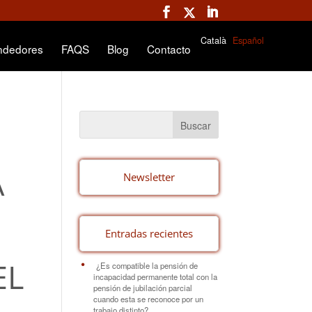
Català
Español
ndedores
FAQS
Blog
Contacto
A
Newsletter
Entradas recientes
EL
¿Es compatible la pensión de
incapacidad permanente total con la
pensión de jubilación parcial
cuando esta se reconoce por un
trabajo distinto?