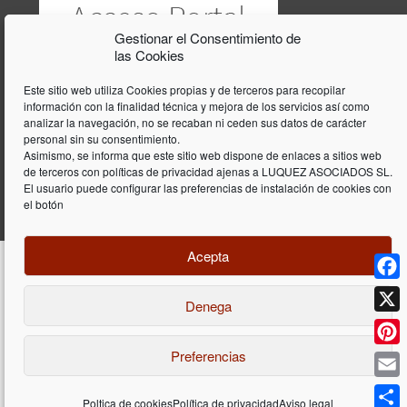
Gestionar el Consentimiento de
las Cookies
Este sitio web utiliza Cookies propias y de terceros para recopilar
información con la finalidad técnica y mejora de los servicios así como
analizar la navegación, no se recaban ni ceden sus datos de carácter
personal sin su consentimiento.
Asimismo, se informa que este sitio web dispone de enlaces a sitios web
de terceros con políticas de privacidad ajenas a LUQUEZ ASOCIADOS SL.
El usuario puede configurar las preferencias de instalación de cookies con
el botón
Acepta
Face
Denega
Diseño y programación web por
Dieres.com
| Lúquez Associats SL | ©
2026 All Rights Reserved |
Aviso legal
X
Preferencias
Pinte
Email
Poltica de cookies
Política de privacidad
Aviso legal