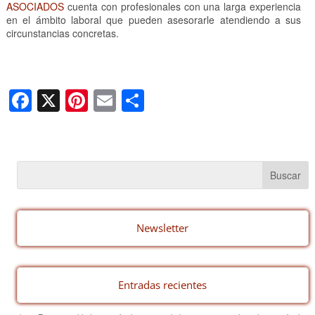
ASOCIADOS
cuenta con profesionales con una larga experiencia
en el ámbito laboral que pueden asesorarle atendiendo a sus
circunstancias concretas.
F
X
Pi
E
C
a
nt
m
o
c
er
ail
m
e
e
p
b
st
ar
o
tir
o
Newsletter
k
Entradas recientes