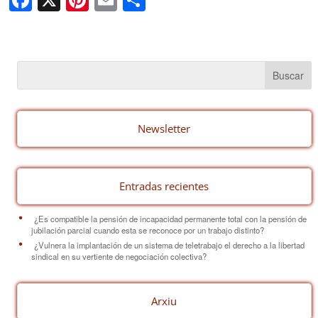
a
nt
m
o
c
er
ail
m
e
e
p
b
st
ar
o
tir
o
Newsletter
k
Entradas recientes
¿Es compatible la pensión de incapacidad permanente total con la pensión de
jubilación parcial cuando esta se reconoce por un trabajo distinto?
¿Vulnera la implantación de un sistema de teletrabajo el derecho a la libertad
sindical en su vertiente de negociación colectiva?
Arxiu