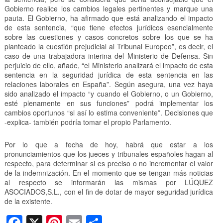
Gobierno realice los cambios legales pertinentes y marque una
pauta. El Gobierno, ha afirmado que está analizando el impacto
de esta sentencia, “que tiene efectos jurídicos esencialmente
sobre las cuestiones y casos concretos sobre los que se ha
planteado la cuestión prejudicial al Tribunal Europeo”, es decir, el
caso de una trabajadora interina del Ministerio de Defensa. Sin
perjuicio de ello, añade, “el Ministerio analizará el impacto de esta
sentencia en la seguridad jurídica de esta sentencia en las
relaciones laborales en España”. Según asegura, una vez haya
sido analizado el impacto “y cuando el Gobierno, o un Gobierno,
esté plenamente en sus funciones” podrá implementar los
cambios oportunos “si así lo estima conveniente”. Decisiones que
-explica- también podría tomar el propio Parlamento.
Por lo que a fecha de hoy, habrá que estar a los
pronunciamientos que los jueces y tribunales españoles hagan al
respecto, para determinar si es preciso o no incrementar el valor
de la indemnización. En el momento que se tengan más noticias
al respecto se informarán las mismas por LÚQUEZ
ASOCIADOS,S.L., con el fin de dotar de mayor seguridad jurídica
de la existente.
F
X
Pi
E
C