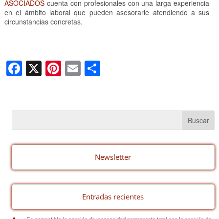
ASOCIADOS
cuenta con profesionales con una larga experiencia
en el ámbito laboral que pueden asesorarle atendiendo a sus
circunstancias concretas.
F
X
Pi
E
C
a
nt
m
o
c
er
ail
m
e
e
p
b
st
ar
o
tir
o
Newsletter
k
Entradas recientes
¿Es compatible la pensión de incapacidad permanente total con la pensión de