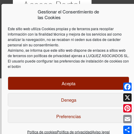
Gestionar el Consentimiento de
las Cookies
Este sitio web utiliza Cookies propias y de terceros para recopilar
información con la finalidad técnica y mejora de los servicios así como
analizar la navegación, no se recaban ni ceden sus datos de carácter
personal sin su consentimiento.
Asimismo, se informa que este sitio web dispone de enlaces a sitios web
de terceros con políticas de privacidad ajenas a LUQUEZ ASOCIADOS SL.
El usuario puede configurar las preferencias de instalación de cookies con
el botón
Acepta
Face
Denega
Diseño y programación web por
Dieres.com
| Lúquez Associats SL | ©
2026 All Rights Reserved |
Aviso legal
X
Preferencias
Pinte
Email
Poltica de cookies
Política de privacidad
Aviso legal