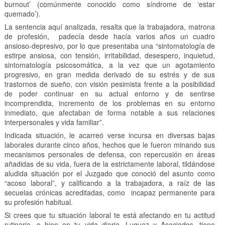
burnout’ (comúnmente conocido como síndrome de ‘estar
quemado’).
La sentencia aquí analizada, resalta que la trabajadora, matrona
de profesión, padecía desde hacía varios años un cuadro
ansioso-depresivo, por lo que presentaba una “sintomatología de
estirpe ansiosa, con tensión, irritabilidad, desespero, inquietud,
sintomatología psicosomática, a la vez que un agotamiento
progresivo, en gran medida derivado de su estrés y de sus
trastornos de sueño, con visión pesimista frente a la posibilidad
de poder continuar en su actual entorno y de sentirse
incomprendida, incremento de los problemas en su entorno
inmediato, que afectaban de forma notable a sus relaciones
interpersonales y vida familiar”.
Indicada situación, le acarreó verse incursa en diversas bajas
laborales durante cinco años, hechos que le fueron minando sus
mecanismos personales de defensa, con repercusión en áreas
añadidas de su vida, fuera de la estrictamente laboral, tildándose
aludida situación por el Juzgado que conoció del asunto como
“acoso laboral”, y calificando a la trabajadora, a raíz de las
secuelas crónicas acreditadas, como incapaz permanente para
su profesión habitual.
Si crees que tu situación laboral te está afectando en tu actitud
rutinaria, o bien en tu vida diaria, Luquez y Asociados, tiene