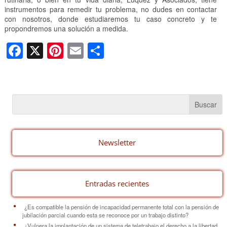
instrumentos para remedir tu problema, no dudes en contactar
con nosotros, donde estudiaremos tu caso concreto y te
propondremos una solución a medida.
F
X
Pi
E
C
a
nt
m
o
c
er
ail
m
e
e
p
b
st
ar
o
tir
o
Newsletter
k
Entradas recientes
¿Es compatible la pensión de incapacidad permanente total con la pensión de
jubilación parcial cuando esta se reconoce por un trabajo distinto?
¿Vulnera la implantación de un sistema de teletrabajo el derecho a la libertad