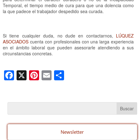
Temporal, el tiempo medio de cura para que una dolencia como
la que padece el trabajador despedido sea curada.
Si tiene cualquier duda, no dude en contactarnos,
LÚQUEZ
ASOCIADOS
cuenta con profesionales con una larga experiencia
en el ámbito laboral que pueden asesorarle atendiendo a sus
circunstancias concretas.
F
X
Pi
E
C
a
nt
m
o
c
er
ail
m
e
e
p
b
st
ar
o
tir
o
Newsletter