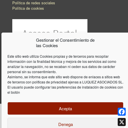
Política de redes sociales
Política de cookies
Gestionar el Consentimiento de
las Cookies
Este sitio web utiliza Cookies propias y de terceros para recopilar
información con la finalidad técnica y mejora de los servicios así como
analizar la navegación, no se recaban ni ceden sus datos de carácter
personal sin su consentimiento.
Asimismo, se informa que este sitio web dispone de enlaces a sitios web
de terceros con políticas de privacidad ajenas a LUQUEZ ASOCIADOS SL.
El usuario puede configurar las preferencias de instalación de cookies con
el botón
Acepta
Face
Denega
Diseño y programación web por
Dieres.com
| Lúquez Associats SL | ©