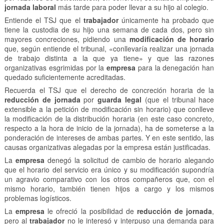
jornada laboral
más tarde para poder llevar a su hijo al colegio.
Entiende el TSJ que el
trabajador
únicamente ha probado que
tiene la custodia de su hijo una semana de cada dos, pero sin
mayores concreciones, pidiendo una
modificación de horario
que, según entiende el tribunal, «conllevaría realizar una jornada
de trabajo distinta a la que ya tiene» y que las razones
organizativas esgrimidas por la
empresa
para la denegación han
quedado suficientemente acreditadas.
Recuerda el TSJ que el derecho de concreción horaria de la
reducción de jornada
por
guarda legal
(que el tribunal hace
extensible a la petición de modificación sin horario) que conlleve
la modificación de la distribución horaria (en este caso concreto,
respecto a la hora de inicio de la jornada), ha de someterse a la
ponderación de intereses de ambas partes. Y en este sentido, las
causas organizativas alegadas por la empresa están justificadas.
La
empresa
denegó la solicitud de cambio de horario alegando
que el horario del servicio era único y su modificación supondría
un agravio comparativo con los otros compañeros que, con el
mismo horario, también tienen hijos a cargo y los mismos
problemas logísticos.
La
empresa
le ofreció la posibilidad de
reducción de jornada
,
pero al
trabajador
no le interesó y interpuso una demanda para