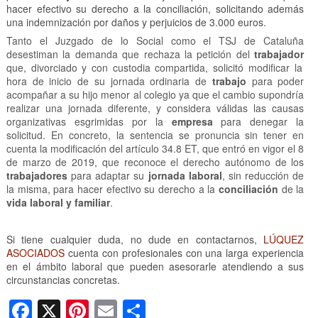
hacer efectivo su derecho a la conciliación, solicitando además
una indemnización por daños y perjuicios de 3.000 euros.
Tanto el Juzgado de lo Social como el TSJ de Cataluña
desestiman la demanda que rechaza la petición del
trabajador
que, divorciado y con custodia compartida, solicitó modificar la
hora de inicio de su jornada ordinaria de
trabajo
para poder
acompañar a su hijo menor al colegio ya que el cambio supondría
realizar una jornada diferente, y considera válidas las causas
organizativas esgrimidas por la
empresa
para denegar la
solicitud. En concreto, la sentencia se pronuncia sin tener en
cuenta la modificación del artículo 34.8 ET, que entró en vigor el 8
de marzo de 2019, que reconoce el derecho autónomo de los
trabajadores
para adaptar su
jornada laboral
, sin reducción de
la misma, para hacer efectivo su derecho a la
conciliación
de la
vida laboral y familiar
.
Si tiene cualquier duda, no dude en contactarnos,
LÚQUEZ
ASOCIADOS
cuenta con profesionales con una larga experiencia
en el ámbito laboral que pueden asesorarle atendiendo a sus
circunstancias concretas.
F
X
Pi
E
C