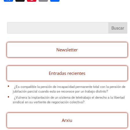
a
nt
m
o
c
er
ail
m
e
e
p
b
st
ar
o
tir
o
Newsletter
k
Entradas recientes
¿Es compatible la pensión de incapacidad permanente total con la pensión de
jubilación parcial cuando esta se reconoce por un trabajo distinto?
¿Vulnera la implantación de un sistema de teletrabajo el derecho a la libertad
sindical en su vertiente de negociación colectiva?
Arxiu