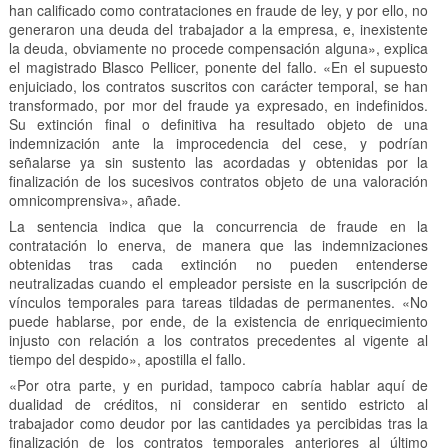
han calificado como contrataciones en fraude de ley, y por ello, no
generaron una deuda del trabajador a la empresa, e, inexistente
la deuda, obviamente no procede compensación alguna», explica
el magistrado Blasco Pellicer, ponente del fallo. «En el supuesto
enjuiciado, los contratos suscritos con carácter temporal, se han
transformado, por mor del fraude ya expresado, en indefinidos.
Su extinción final o definitiva ha resultado objeto de una
indemnización ante la improcedencia del cese, y podrían
señalarse ya sin sustento las acordadas y obtenidas por la
finalización de los sucesivos contratos objeto de una valoración
omnicomprensiva», añade.
La sentencia indica que la concurrencia de fraude en la
contratación lo enerva, de manera que las indemnizaciones
obtenidas tras cada extinción no pueden entenderse
neutralizadas cuando el empleador persiste en la suscripción de
vínculos temporales para tareas tildadas de permanentes. «No
puede hablarse, por ende, de la existencia de enriquecimiento
injusto con relación a los contratos precedentes al vigente al
tiempo del despido», apostilla el fallo.
«Por otra parte, y en puridad, tampoco cabría hablar aquí de
dualidad de créditos, ni considerar en sentido estricto al
trabajador como deudor por las cantidades ya percibidas tras la
finalización de los contratos temporales anteriores al último