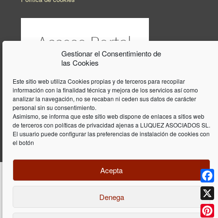
Gestionar el Consentimiento de
las Cookies
Este sitio web utiliza Cookies propias y de terceros para recopilar
información con la finalidad técnica y mejora de los servicios así como
analizar la navegación, no se recaban ni ceden sus datos de carácter
personal sin su consentimiento.
Asimismo, se informa que este sitio web dispone de enlaces a sitios web
de terceros con políticas de privacidad ajenas a LUQUEZ ASOCIADOS SL.
El usuario puede configurar las preferencias de instalación de cookies con
el botón
Acepta
Face
Denega
Diseño y programación web por
Dieres.com
| Lúquez Associats SL | ©
2026 All Rights Reserved |
Aviso legal
X