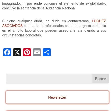
impugnado, ni por ende concurre el elemento de exigibilidad»,
concluye la sentencia de la Audiencia Nacional.
Si tiene cualquier duda, no dude en contactarnos,
LÚQUEZ
ASOCIADOS
cuenta con profesionales con una larga experiencia
en el ámbito laboral que pueden asesorarle atendiendo a sus
circunstancias concretas.
F
X
Pi
E
C
a
nt
m
o
c
er
ail
m
e
e
p
b
st
ar
o
tir
o
Newsletter
k