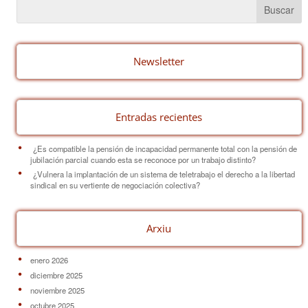
e
e
p
b
st
ar
o
tir
o
Newsletter
k
Entradas recientes
¿Es compatible la pensión de incapacidad permanente total con la pensión de
jubilación parcial cuando esta se reconoce por un trabajo distinto?
¿Vulnera la implantación de un sistema de teletrabajo el derecho a la libertad
sindical en su vertiente de negociación colectiva?
Arxiu
enero 2026
diciembre 2025
noviembre 2025
octubre 2025