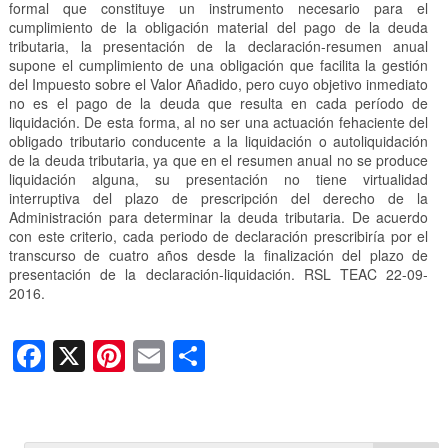
formal que constituye un instrumento necesario para el
cumplimiento de la obligación material del pago de la deuda
tributaria, la presentación de la declaración-resumen anual
supone el cumplimiento de una obligación que facilita la gestión
del Impuesto sobre el Valor Añadido, pero cuyo objetivo inmediato
no es el pago de la deuda que resulta en cada período de
liquidación. De esta forma, al no ser una actuación fehaciente del
obligado tributario conducente a la liquidación o autoliquidación
de la deuda tributaria, ya que en el resumen anual no se produce
liquidación alguna, su presentación no tiene virtualidad
interruptiva del plazo de prescripción del derecho de la
Administración para determinar la deuda tributaria. De acuerdo
con este criterio, cada periodo de declaración prescribiría por el
transcurso de cuatro años desde la finalización del plazo de
presentación de la declaración-liquidación. RSL TEAC 22-09-
2016.
F
X
Pi
E
C
a
nt
m
o
c
er
ail
m