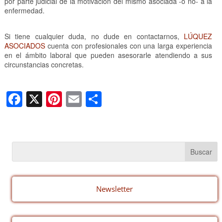
por parte judicial de la motivación del mismo asociada -o no- a la
enfermedad.
Si tiene cualquier duda, no dude en contactarnos,
LÚQUEZ
ASOCIADOS
cuenta con profesionales con una larga experiencia
en el ámbito laboral que pueden asesorarle atendiendo a sus
circunstancias concretas.
F
X
Pi
E
C
a
nt
m
o
c
er
ail
m
e
e
p
b
st
ar
o
tir
o
Newsletter
k