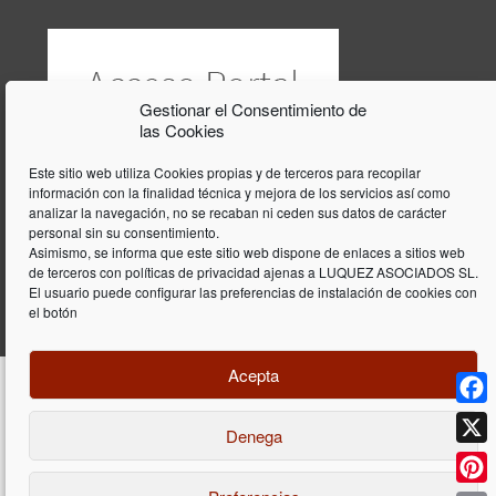
Gestionar el Consentimiento de
las Cookies
Este sitio web utiliza Cookies propias y de terceros para recopilar
información con la finalidad técnica y mejora de los servicios así como
analizar la navegación, no se recaban ni ceden sus datos de carácter
personal sin su consentimiento.
Asimismo, se informa que este sitio web dispone de enlaces a sitios web
de terceros con políticas de privacidad ajenas a LUQUEZ ASOCIADOS SL.
El usuario puede configurar las preferencias de instalación de cookies con
el botón
Acepta
Face
Denega
Diseño y programación web por
Dieres.com
| Lúquez Associats SL | ©
2026 All Rights Reserved |
Aviso legal
X