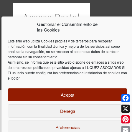
Gestionar el Consentimiento de
las Cookies
Este sitio web utiliza Cookies propias y de terceros para recopilar
información con la finalidad técnica y mejora de los servicios así como
analizar la navegación, no se recaban ni ceden sus datos de carácter
personal sin su consentimiento.
Asimismo, se informa que este sitio web dispone de enlaces a sitios web
de terceros con políticas de privacidad ajenas a LUQUEZ ASOCIADOS SL.
El usuario puede configurar las preferencias de instalación de cookies con
el botón
Acepta
Face
Denega
Diseño y programación web por
Dieres.com
| Lúquez Associats SL | ©
2026 All Rights Reserved |
Aviso legal
X
Preferencias
Pinte