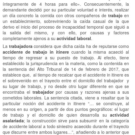
íntegramente de 4 horas para ello». Consecuentemente, la
demandante decidió por su particular voluntad e interés, realizar
un día concreto la comida con otros compañeros de
trabajo
en
un establecimiento, sobreviniendo la caída casual de la que
derivo el inicio del proceso de incapacidad temporal que siguió a
la salida del mismo, y con ello, por causas y factores
completamente ajenos a su
actividad laboral
.
La
trabajadora
considera que dicha caída ha de reputarse como
accidente de trabajo in itinere
cuando la misma acaeció al
tiempo de regresar a su puesto de trabajo. Al efecto, tiene
establecido la jurisprudencia en la materia, como la contenida en
la sentencia del Alto Tribunal de 14 de febrero de 2017, que
establece que, al tiempo de recalcar que el accidente in itinere es
el sobrevenido en el trayecto entre el domicilio del trabajador y
su lugar de trabajo, y no desde otro lugar diferente en que se
encontraba el
trabajador
por causas y razones ajenas a sus
cometidos laborales. La sentencia citada, viene a resaltar que la
particular noción del accidente in itinere “… se construye, al
menos en su origen, a partir de dos puntos geográficos: el lugar
de trabajo y el domicilio de quien desarrolla su
actividad
asalariada
; la construcción sirve para subsumir en la categoría
de accidente laboral a todo siniestro acaecido durante el trayecto
que discurre entre ambos lugares…”, añadiendo a lo anterior que