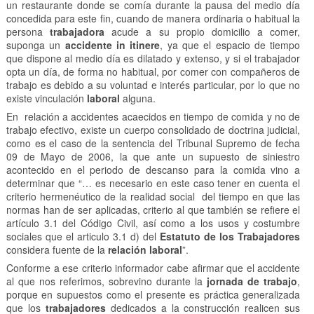
un restaurante donde se comía durante la pausa del medio día
concedida para este fin, cuando de manera ordinaria o habitual la
persona
trabajadora
acude a su propio domicilio a comer,
suponga un
accidente in itinere
, ya que el espacio de tiempo
que dispone al medio día es dilatado y extenso, y si el trabajador
opta un día, de forma no habitual, por comer con compañeros de
trabajo es debido a su voluntad e interés particular, por lo que no
existe vinculación
laboral
alguna.
En relación a accidentes acaecidos en tiempo de comida y no de
trabajo efectivo, existe un cuerpo consolidado de doctrina judicial,
como es el caso de la sentencia del Tribunal Supremo de fecha
09 de Mayo de 2006, la que ante un supuesto de siniestro
acontecido en el periodo de descanso para la comida vino a
determinar que “… es necesario en este caso tener en cuenta el
criterio hermenéutico de la realidad social del tiempo en que las
normas han de ser aplicadas, criterio al que también se refiere el
artículo 3.1 del Código Civil, así como a los usos y costumbre
sociales que el articulo 3.1 d) del
Estatuto de los Trabajadores
considera fuente de la
relación laboral
”.
Conforme a ese criterio informador cabe afirmar que el accidente
al que nos referimos, sobrevino durante la
jornada de trabajo
,
porque en supuestos como el presente es práctica generalizada
que los
trabajadores
dedicados a la construcción realicen sus