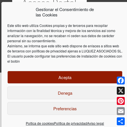
Gestionar el Consentimiento de
las Cookies
Este sitio web utiliza Cookies propias y de terceros para recopilar
información con la finalidad técnica y mejora de los servicios así como
analizar la navegación, no se recaban ni ceden sus datos de carácter
personal sin su consentimiento.
Asimismo, se informa que este sitio web dispone de enlaces a sitios web
de terceros con políticas de privacidad ajenas a LUQUEZ ASOCIADOS SL.
El usuario puede configurar las preferencias de instalación de cookies con
el botón
Acepta
Face
Denega
Diseño y programación web por
Dieres.com
| Lúquez Associats SL | ©
2026 All Rights Reserved |
Aviso legal
X
Preferencias
Pinte
Email
Poltica de cookies
Política de privacidad
Aviso legal
Déjenos su consulta