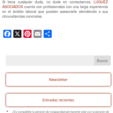
Si tiene cualquier duda, no dude en contactarnos,
LÚQUEZ
ASOCIADOS
cuenta con profesionales con una larga experiencia
en el ámbito laboral que pueden asesorarle atendiendo a sus
circunstancias concretas.
F
X
Pi
E
C
a
nt
m
o
c
er
ail
m
e
e
p
b
st
ar
o
tir
o
Newsletter
k
Entradas recientes
¿Es compatible la pensión de incapacidad permanente total con la pensión de