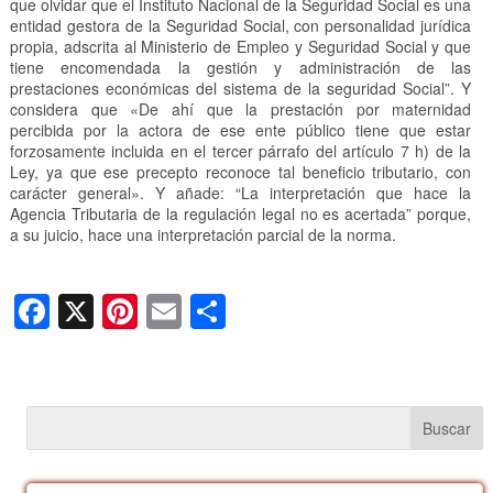
que olvidar que el Instituto Nacional de la Seguridad Social es una
entidad gestora de la Seguridad Social, con personalidad jurídica
propia, adscrita al Ministerio de Empleo y Seguridad Social y que
tiene encomendada la gestión y administración de las
prestaciones económicas del sistema de la seguridad Social”. Y
considera que «De ahí que la prestación por maternidad
percibida por la actora de ese ente público tiene que estar
forzosamente incluida en el tercer párrafo del artículo 7 h) de la
Ley, ya que ese precepto reconoce tal beneficio tributario, con
carácter general». Y añade: “La interpretación que hace la
Agencia Tributaria de la regulación legal no es acertada” porque,
a su juicio, hace una interpretación parcial de la norma.
F
X
Pi
E
C
a
nt
m
o
c
er
ail
m
e
e
p
b
st
ar
o
tir