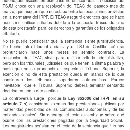
autoridades fiscales en este caso no es acertada. La decisión del
TSJM choca con una resolución del TEAC del pasado mes de
marzo, que aseguró que no estaba entre las exenciones previstas
en la normativa del IRPF. El TEAC aseguró entonces que se hace
necesario unificar criterios debido a la «especial trascendencia»
de esta prestación para los derechos y garantías de los obligados
tributario.
No se puede considerar que la sentencia siente jurisprudencia.
De hecho, otro tribunal andaluz y el TSJ de Castilla León se
pronunciaron hace unos meses en sentido contrario. La
resolución del TEAC sirve para unificar criterio administrativo,
pero son los tribunales judiciales los que tienen la última palabra y
hasta que no se pronuncie al respecto el Tribunal Superior, la
exención o no de esta prestación queda en manos de lo que
consideren los tribunales superiores autonómicos. Parece
inevitable que el Tribunal Supremo deberá terminar sentando
doctrina en uno u otro sentido.
La controversia surge porque la
Ley 352006 del IRPF en su
artículo 7 h)
consideran exentas “las prestaciones públicas por
maternidad percibidas de las comunidades autónomas y de las
entidades locales”. Sin embargo el texto es ambiguo sobre qué
ocurre con las prestaciones pagadas por la Seguridad Social.
Los magistrados señalan en el texto de la sentencia que “no hay