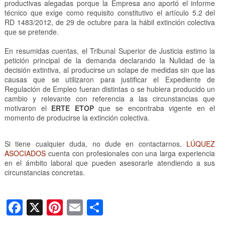
productivas alegadas porque la Empresa ano aportó el informe
técnico que exige como requisito constitutivo el artículo 5.2 del
RD 1483/2012, de 29 de octubre para la hábil extinción colectiva
que se pretende.
En resumidas cuentas, el Tribunal Superior de Justicia estimo la
petición principal de la demanda declarando la Nulidad de la
decisión extintiva, al producirse un solape de medidas sin que las
causas que se utilizaron para justificar el Expediente de
Regulación de Empleo fueran distintas o se hubiera producido un
cambio y relevante con referencia a las circunstancias que
motivaron el
ERTE ETOP
que se encontraba vigente en el
momento de producirse la extinción colectiva.
Si tiene cualquier duda, no dude en contactarnos,
LÚQUEZ
ASOCIADOS
cuenta con profesionales con una larga experiencia
en el ámbito laboral que pueden asesorarle atendiendo a sus
circunstancias concretas.
F
X
Pi
E
C
a
nt
m
o