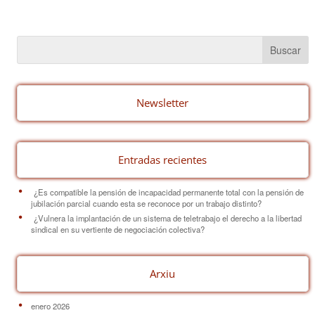
c
er
ail
m
e
e
p
b
st
ar
o
tir
o
Newsletter
k
Entradas recientes
¿Es compatible la pensión de incapacidad permanente total con la pensión de
jubilación parcial cuando esta se reconoce por un trabajo distinto?
¿Vulnera la implantación de un sistema de teletrabajo el derecho a la libertad
sindical en su vertiente de negociación colectiva?
Arxiu
enero 2026