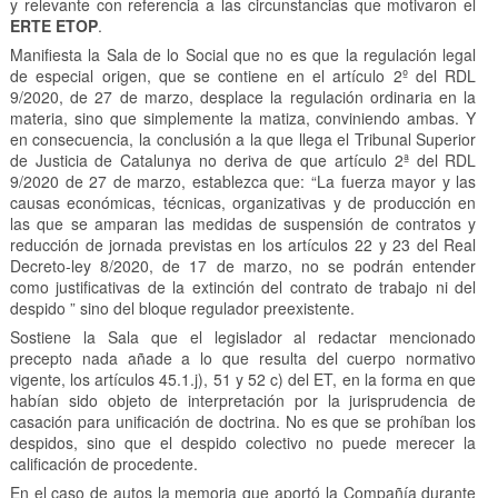
y relevante con referencia a las circunstancias que motivaron el
ERTE ETOP
.
Manifiesta la Sala de lo Social que no es que la regulación legal
de especial origen, que se contiene en el artículo 2º del RDL
9/2020, de 27 de marzo, desplace la regulación ordinaria en la
materia, sino que simplemente la matiza, conviniendo ambas. Y
en consecuencia, la conclusión a la que llega el Tribunal Superior
de Justicia de Catalunya no deriva de que artículo 2ª del RDL
9/2020 de 27 de marzo, establezca que: “La fuerza mayor y las
causas económicas, técnicas, organizativas y de producción en
las que se amparan las medidas de suspensión de contratos y
reducción de jornada previstas en los artículos 22 y 23 del Real
Decreto-ley 8/2020, de 17 de marzo, no se podrán entender
como justificativas de la extinción del contrato de trabajo ni del
despido ” sino del bloque regulador preexistente.
Sostiene la Sala que el legislador al redactar mencionado
precepto nada añade a lo que resulta del cuerpo normativo
vigente, los artículos 45.1.j), 51 y 52 c) del ET, en la forma en que
habían sido objeto de interpretación por la jurisprudencia de
casación para unificación de doctrina. No es que se prohíban los
despidos, sino que el despido colectivo no puede merecer la
calificación de procedente.
En el caso de autos la memoria que aportó la Compañía durante