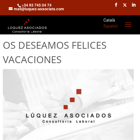
+34 93 745 04 74
mail@luquez-associats.com
Català
Español
OS DESEAMOS FELICES
VACACIONES