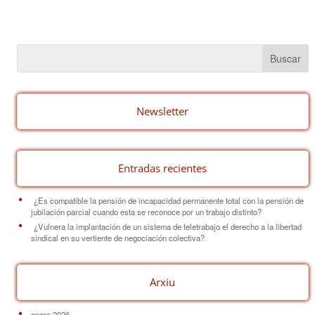
a
nt
m
o
c
er
ail
m
e
e
p
b
st
ar
o
tir
o
Newsletter
k
Entradas recientes
¿Es compatible la pensión de incapacidad permanente total con la pensión de
jubilación parcial cuando esta se reconoce por un trabajo distinto?
¿Vulnera la implantación de un sistema de teletrabajo el derecho a la libertad
sindical en su vertiente de negociación colectiva?
Arxiu
enero 2026