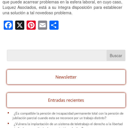
que puede acarrear problemas en la esfera laboral, en cuyo caso,
Luquez Asociados, está a su integra disposición para establecer
una solución a tal novedoso problema.
F
X
Pi
E
C
a
nt
m
o
c
er
ail
m
e
e
p
b
st
ar
o
tir
o
Newsletter
k
Entradas recientes
¿Es compatible la pensión de incapacidad permanente total con la pensión de
jubilación parcial cuando esta se reconoce por un trabajo distinto?
¿Vulnera la implantación de un sistema de teletrabajo el derecho a la libertad