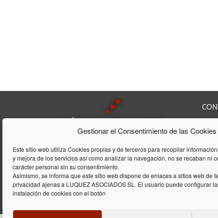
CON
Av. F
Gestionar el Consentimiento de las Cookies
08208
Tel:
9
Lúquez & ASSOCIATS, SL es una
Fax:
Este sitio web utiliza Cookies propias y de terceros para recopilar información
Consultoría Laboral, que acumula
y mejora de los servicios así como analizar la navegación, no se recaban ni 
E-mai
una trayectória de 20 años en el
carácter personal sin su consentimiento.
ámbito laboral y de gestión de
Asimismo, se informa que este sitio web dispone de enlaces a sitios web de te
privacidad ajenas a LUQUEZ ASOCIADOS SL. El usuario puede configurar las
empresas
instalación de cookies con el botón