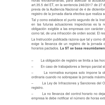
horas extraordinarias, para adecuar la actuació
art.35.5 del ET, en la sentencia 246/2017 de 27 
previa de la Audiencia Nacional de 4 de diciembre
registro de la jornada diaria efectiva que realiza su
Tal y como establece el punto segundo de la Instr
en las futuras actuaciones inspectoras es la 
obligación exigible a las empresas con carácter g
como tal, de una infracción de orden social. El r
La Instrucción publicada razona que tal y como di
exige la llevanza de un registro de la jornada 
horarios pactados.
La ST se basa resumidament
– La obligación de registro se limita a las horas
– En caso de trabajadores a tiempo parcial si de
– La normativa europea solo impone la obligac
ordinaria cuando no sobrepase la jornada máxim
– La Ley de Infracciones y Sanciones del Orden
registro.
– La no llevanza del control horario no deja in
empresa le debe notificar el número de horas ext