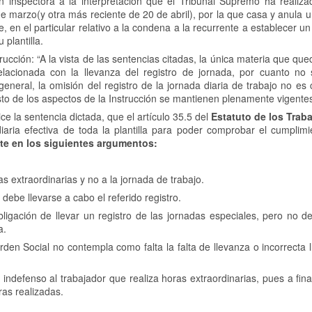
n inspectora a la interpretación que el Tribunal Supremo ha realiza
de marzo(y otra más reciente de 20 de abril), por la que casa y anula 
, en el particular relativo a la condena a la recurrente a establecer u
 plantilla.
ucción: “A la vista de las sentencias citadas, la única materia que qu
relacionada con la llevanza del registro de jornada, por cuanto no
eneral, la omisión del registro de la jornada diaria de trabajo no es c
esto de los aspectos de la Instrucción se mantienen plenamente vigente
ce la sentencia dictada, que el artículo 35.5 del
Estatuto de los Trab
diaria efectiva de toda la plantilla para poder comprobar el cumplimi
e en los siguientes argumentos:
 extraordinarias y no a la jornada de trabajo.
be llevarse a cabo el referido registro.
ión de llevar un registro de las jornadas especiales, pero no de
a.
 Social no contempla como falta la falta de llevanza o incorrecta l
defenso al trabajador que realiza horas extraordinarias, pues a fina
ras realizadas.