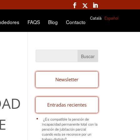
Català
Español
ndedores
FAQS
Blog
Contacto
Newsletter
DAD
Entradas recientes
E
¿Es compatible la pensión de
incapacidad permanente total con la
pensión de jubilación parcial
cuando esta se reconoce por un
trabajo distinto?