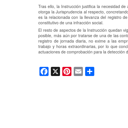
Tras ello, la Instrucción justifica la necesidad d
otorga la Jurisprudencia al respecto, concretand
es la relacionada con la llevanza del registro de
constitutivo de una infracción social.
El resto de aspectos de la Instrucción quedan vig
posible, más aún por tratarse de una de las contr
registro de jornada diaria, no exime a las emp
trabajo y horas extraordinarias, por lo que con
actuaciones de comprobación para la detección d
F
X
Pi
E
C
a
nt
m
o
c
er
ail
m
e
e
p
b
st
ar
o
tir
o