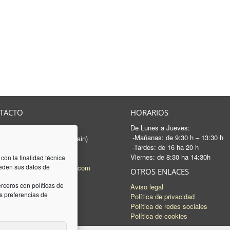
TACTO
HORARIOS
De Lunes a Jueves:
rancesc Macià, 46-50
-Mañanas: de 9:30 h – 13:30 h
 Sabadell - Barcelona (Spain)
-Tardes: de 16 ha 20 h
3 745 04 74
Viernes: de 8:30 ha 14:30h
93 745 15 35
 con la finalidad técnica
ceden sus datos de
l:
mail@luquez-associats.com
OTROS ENLACES
rceros con políticas de
Aviso legal
 preferencias de
Política de privacidad
Política de redes sociales
Política de cookies