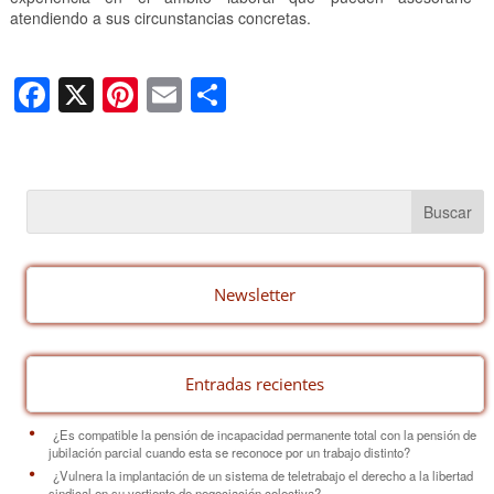
atendiendo a sus circunstancias concretas.
F
X
Pi
E
C
a
nt
m
o
c
er
ail
m
e
e
p
b
st
ar
o
tir
o
Newsletter
k
Entradas recientes
¿Es compatible la pensión de incapacidad permanente total con la pensión de
jubilación parcial cuando esta se reconoce por un trabajo distinto?
¿Vulnera la implantación de un sistema de teletrabajo el derecho a la libertad
sindical en su vertiente de negociación colectiva?