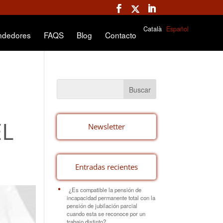
Català
Español
ndedores
FAQS
Blog
Contacto
EL
Newsletter
Entradas recientes
¿Es compatible la pensión de
incapacidad permanente total con la
pensión de jubilación parcial
cuando esta se reconoce por un
trabajo distinto?