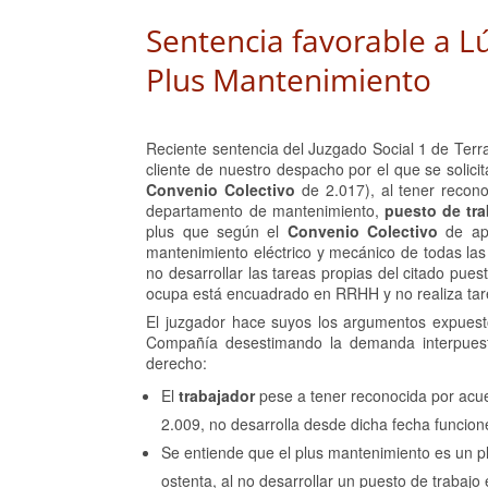
Sentencia favorable a L
Plus Mantenimiento
Reciente sentencia del Juzgado Social 1 de Ter
cliente de nuestro despacho por el que se solici
Convenio Colectivo
de 2.017), al tener recon
departamento de mantenimiento,
puesto de tra
plus que según el
Convenio Colectivo
de apl
mantenimiento eléctrico y mecánico de todas la
no desarrollar las tareas propias del citado pues
ocupa está encuadrado en RRHH y no realiza ta
El juzgador hace suyos los argumentos expuestos
Compañía desestimando la demanda interpues
derecho:
El
trabajador
pese a tener reconocida por acuerd
2.009, no desarrolla desde dicha fecha funcio
Se entiende que el plus mantenimiento es un 
ostenta, al no desarrollar un puesto de trabajo