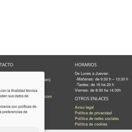
TACTO
HORARIOS
De Lunes a Jueves:
rancesc Macià, 46-50
-Mañanas: de 9:30 h – 13:30 h
 Sabadell - Barcelona (Spain)
-Tardes: de 16 ha 20 h
3 745 04 74
Viernes: de 8:30 ha 14:30h
93 745 15 35
 con la finalidad técnica
ceden sus datos de
l:
mail@luquez-associats.com
OTROS ENLACES
rceros con políticas de
Aviso legal
 preferencias de
Política de privacidad
Política de redes sociales
Política de cookies