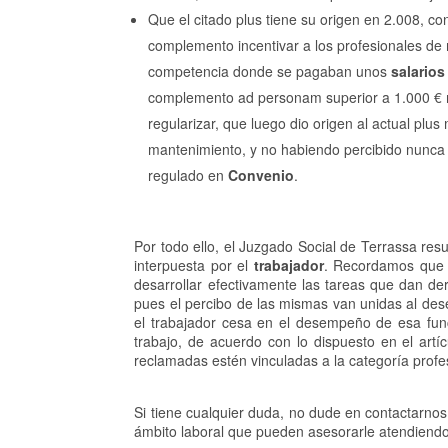
Que el citado plus tiene su origen en 2.008, c
complemento incentivar a los profesionales d
competencia donde se pagaban unos
salarios
complemento ad personam superior a 1.000 € m
regularizar, que luego dio origen al actual pl
mantenimiento, y no habiendo percibido nunca 
regulado en
Convenio
.
Por todo ello, el Juzgado Social de Terrassa re
interpuesta por el
trabajador
. Recordamos que p
desarrollar efectivamente las tareas que dan de
pues el percibo de las mismas van unidas al d
el trabajador cesa en el desempeño de esa fun
trabajo, de acuerdo con lo dispuesto en el artí
reclamadas estén vinculadas a la categoría prof
Si tiene cualquier duda, no dude en contactarno
ámbito laboral que pueden asesorarle atendiendo