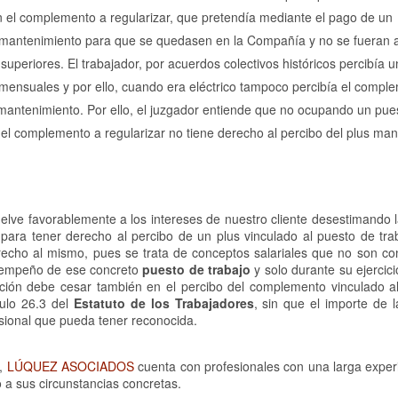
on el complemento a regularizar, que pretendía mediante el pago de un
e mantenimiento para que se quedasen en la Compañía y no se fueran a
superiores. El trabajador, por acuerdos colectivos históricos percibía u
ensuales y por ello, cuando era eléctrico tampoco percibía el compl
us mantenimiento. Por ello, el juzgador entiende que no ocupando un pue
el complemento a regularizar no tiene derecho al percibo del plus ma
suelve favorablemente a los intereses de nuestro cliente desestimando
ara tener derecho al percibo de un plus vinculado al puesto de tra
recho al mismo, pues se trata de conceptos salariales que no son con
esempeño de ese concreto
puesto de trabajo
y solo durante su ejercic
ción debe cesar también en el percibo del complemento vinculado a
culo 26.3 del
Estatuto de los Trabajadores
, sin que el importe de 
esional que pueda tener reconocida.
s,
LÚQUEZ ASOCIADOS
cuenta con profesionales con una larga experi
 a sus circunstancias concretas.