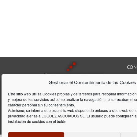
CON
Av. F
Gestionar el Consentimiento de las Cookies
08208
Tel:
9
Lúquez & ASSOCIATS, SL es una
Fax:
Este sitio web utiliza Cookies propias y de terceros para recopilar información
Consultoría Laboral, que acumula
y mejora de los servicios así como analizar la navegación, no se recaban ni 
E-mai
una trayectória de 20 años en el
carácter personal sin su consentimiento.
ámbito laboral y de gestión de
Asimismo, se informa que este sitio web dispone de enlaces a sitios web de te
privacidad ajenas a LUQUEZ ASOCIADOS SL. El usuario puede configurar las
empresas
instalación de cookies con el botón