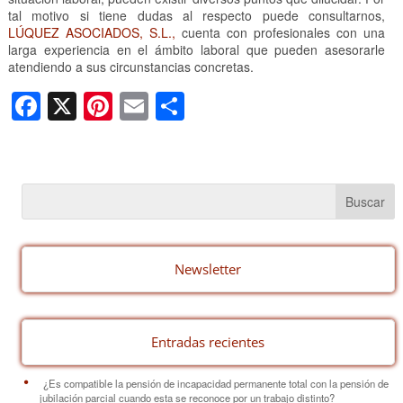
tal motivo si tiene dudas al respecto puede consultarnos,
LÚQUEZ ASOCIADOS, S.L.,
cuenta con profesionales con una
larga experiencia en el ámbito laboral que pueden asesorarle
atendiendo a sus circunstancias concretas.
F
X
Pi
E
C
a
nt
m
o
c
er
ail
m
e
e
p
b
st
ar
o
tir
o
Newsletter
k
Entradas recientes
¿Es compatible la pensión de incapacidad permanente total con la pensión de
jubilación parcial cuando esta se reconoce por un trabajo distinto?