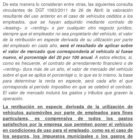
De esta manera lo consideran entre otras, las siguientes consulta
vinculantes de DGT 1063/2011 de 26 de Abril:
la valoración
resultante del uso anterior en el caso de vehículos cedidos a los
empleados, que se hayan adquirido mediante contrato de
«leasing» o «renting» o por cualquier otro negocio jurídico,
siempre que el empleador no sea propietario del vehículo, el valor
de la retribución en especie derivada de su utilización por parte
del empleado en cada año,
será el resultado de aplicar sobre
el valor de mercado que correspondería al vehículo si fuese
nuevo, el porcentaje del 20 por 100 anual
. A estos efectos, si,
como es frecuente, el contrato de arrendamiento financiero o de
«renting» dura más de un año, el valor de mercado del vehículo
sobre el que se aplica el porcentaje o, lo que es lo mismo, la base
para determinar la renta en especie, será cada año el que
corresponda al período impositivo en que se celebró el contrato.
El valor de mercado incluirá los gastos y tributos que graven la
operación.
La retribución en especie derivada de la utilización de
vehículos automóviles por parte de empleados para fines
particulares, es comprensiva de todos los gastos
satisfechos por la empresa que permiten poner el vehículo
en condiciones de uso para el empleado, como es el caso de
los seguros, los impuestos municipales o los gastos de