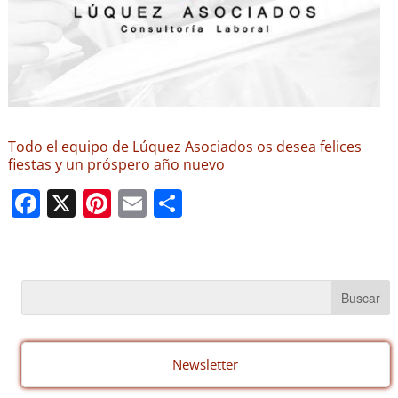
Todo el equipo de Lúquez Asociados os desea felices
fiestas y un próspero año nuevo
F
X
Pi
E
C
a
nt
m
o
c
er
ail
m
e
e
p
b
st
ar
o
tir
o
Newsletter