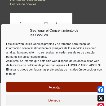
Política de cookies
Gestionar el Consentimiento de
las Cookies
Este sitio web utiliza Cookies propias y de terceros para recopilar
información con la finalidad técnica y mejora de los servicios así como
analizar la navegación, no se recaban ni ceden sus datos de carácter
personal sin su consentimiento.
Asimismo, se informa que este sitio web dispone de enlaces a sitios web
de terceros con políticas de privacidad ajenas a LUQUEZ ASOCIADOS SL.
El usuario puede configurar las preferencias de instalación de cookies con
el botón
Acepta
Face
Denega
Diseño y programación web por
Dieres.com
| Lúquez Associats SL | ©
2026 All Rights Reserved |
Aviso legal
X