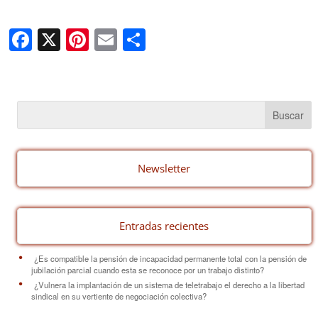
F
X
Pi
E
C
a
nt
m
o
c
er
ail
m
e
e
p
b
st
ar
o
tir
o
Newsletter
k
Entradas recientes
¿Es compatible la pensión de incapacidad permanente total con la pensión de
jubilación parcial cuando esta se reconoce por un trabajo distinto?
¿Vulnera la implantación de un sistema de teletrabajo el derecho a la libertad
sindical en su vertiente de negociación colectiva?