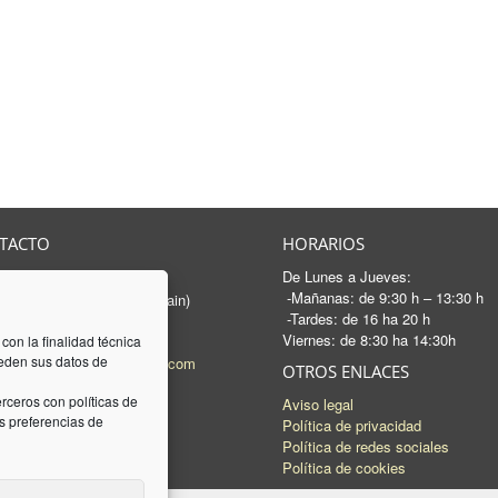
TACTO
HORARIOS
De Lunes a Jueves:
rancesc Macià, 46-50
-Mañanas: de 9:30 h – 13:30 h
 Sabadell - Barcelona (Spain)
-Tardes: de 16 ha 20 h
3 745 04 74
Viernes: de 8:30 ha 14:30h
93 745 15 35
 con la finalidad técnica
ceden sus datos de
l:
mail@luquez-associats.com
OTROS ENLACES
rceros con políticas de
Aviso legal
 preferencias de
Política de privacidad
Política de redes sociales
Política de cookies