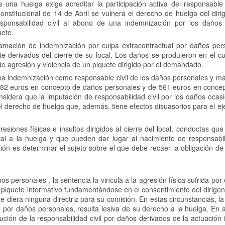
na huelga exige acreditar la participación activa del responsable c
onstitucional de 14 de Abril se vulnera el derecho de huelga del dir
sponsabilidad civil al abono de una indemnización por los daños
uete.
lamación de indemnización por culpa extracontractual por daños per
te derivados del cierre de su local. Los daños se produjeron en el c
e agresión y violencia de un piquete dirigido por el demandado.
na indemnización como responsable civil de los daños personales y ma
82 euros en concepto de daños personales y de 561 euros en concep
nsidera que la imputación de responsabilidad civil por los daños oca
del derecho de huelga que, además, tiene efectos disuasorios para el eje
siones físicas e insultos dirigidos al cierre del local, conductas qu
al a la huelga y que pueden dar lugar al nacimiento de responsabili
ión es determinar el sujeto sobre el que debe recaer la obligación d
s personales , la sentencia la vincula a la agresión física sufrida por el
piquete informativo fundamentándose en el consentimiento del dirigent
e diera ninguna directriz para su comisión. En estas circunstancias, l
vil por daños personales, resulta lesiva de su derecho a la huelga. En
bución de la responsabilidad civil por daños derivados de la actuación i