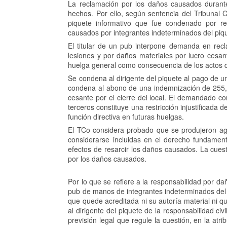
La reclamación por los daños causados durante u
hechos. Por ello, según sentencia del Tribunal C
piquete informativo que fue condenado por re
causados por integrantes indeterminados del piq
El titular de un pub interpone demanda en rec
lesiones y por daños materiales por lucro cesan
huelga general como consecuencia de los actos d
Se condena al dirigente del piquete al pago de u
condena al abono de una indemnización de 255,
cesante por el cierre del local. El demandado co
terceros constituye una restricción injustificada 
función directiva en futuras huelgas.
El TCo considera probado que se produjeron agre
considerarse incluidas en el derecho fundament
efectos de resarcir los daños causados. La cuest
por los daños causados.
Por lo que se refiere a la responsabilidad por daño
pub de manos de integrantes indeterminados del 
que quede acreditada ni su autoría material ni qu
al dirigente del piquete de la responsabilidad ci
previsión legal que regule la cuestión, en la atri