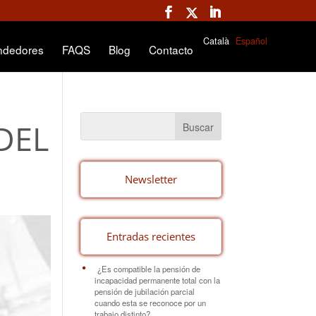
Català
Español
ndedores
FAQS
Blog
Contacto
DEL
Newsletter
Entradas recientes
¿Es compatible la pensión de
incapacidad permanente total con la
pensión de jubilación parcial
cuando esta se reconoce por un
trabajo distinto?