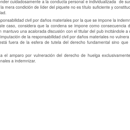
atender cuidadosamente a la conducta personal e individualizada de s
a mera condición de líder del piquete no es título suficiente y constit
dad.
sponsabilidad civil por daños materiales por la que se impone la indem
n este caso, considera que la condena se impone como consecuencia d
mantuvo una acalorada discusión con el titular del pub incitándole a 
a imputación de la responsabilidad civil por daños materiales no vulner
stá fuera de la esfera de tutela del derecho fundamental sino qu
ga el amparo por vulneración del derecho de huelga exclusivament
onales a indemnizar.