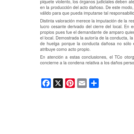
piquete violento, los órganos judiciales deben 
en la producción del acto dañoso. De este modo, l
válido para que pueda imputarse tal responsabili
Distinta valoración merece la imputación de la re
lucro cesante derivado del cierre del local. E
propios pues fue el demandante de amparo quien 
el local. Demostrada la autoría de la conducta, l
de huelga porque la conducta dañosa no sólo e
atribuye como acto propio.
En atención a estas conclusiones, el TCo otor
concierne a la condena relativa a los daños pers
F
X
Pi
E
C
a
nt
m
o
c
er
ail
m
e
e
p
b
st
ar
o
tir