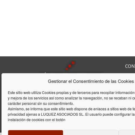
CON
Av. F
Gestionar el Consentimiento de las Cookies
08208
Tel:
9
Lúquez & ASSOCIATS, SL es una
Fax:
Este sitio web utiliza Cookies propias y de terceros para recopilar información
Consultoría Laboral, que acumula
y mejora de los servicios así como analizar la navegación, no se recaban ni 
E-mai
una trayectória de 20 años en el
carácter personal sin su consentimiento.
ámbito laboral y de gestión de
Asimismo, se informa que este sitio web dispone de enlaces a sitios web de te
privacidad ajenas a LUQUEZ ASOCIADOS SL. El usuario puede configurar las
empresas
instalación de cookies con el botón