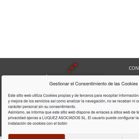
CON
Av. F
Gestionar el Consentimiento de las Cookies
08208
Tel:
9
Lúquez & ASSOCIATS, SL es una
Fax:
Este sitio web utiliza Cookies propias y de terceros para recopilar información
Consultoría Laboral, que acumula
y mejora de los servicios así como analizar la navegación, no se recaban ni 
E-mai
una trayectória de 20 años en el
carácter personal sin su consentimiento.
ámbito laboral y de gestión de
Asimismo, se informa que este sitio web dispone de enlaces a sitios web de te
privacidad ajenas a LUQUEZ ASOCIADOS SL. El usuario puede configurar las
empresas
instalación de cookies con el botón