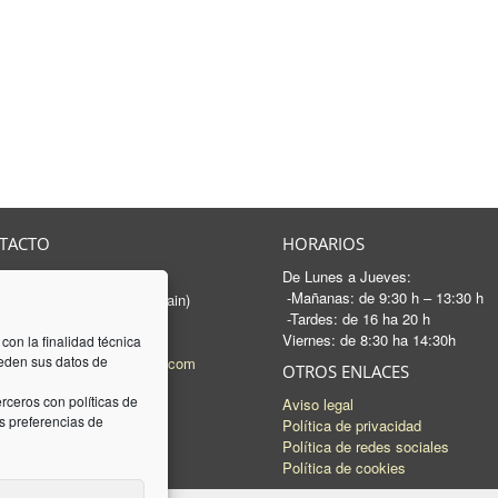
TACTO
HORARIOS
De Lunes a Jueves:
rancesc Macià, 46-50
-Mañanas: de 9:30 h – 13:30 h
 Sabadell - Barcelona (Spain)
-Tardes: de 16 ha 20 h
3 745 04 74
Viernes: de 8:30 ha 14:30h
93 745 15 35
 con la finalidad técnica
ceden sus datos de
l:
mail@luquez-associats.com
OTROS ENLACES
rceros con políticas de
Aviso legal
 preferencias de
Política de privacidad
Política de redes sociales
Política de cookies