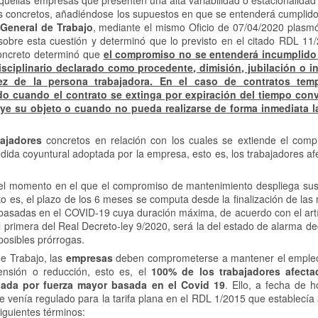
aquellas empresas que presenten una alta variabilidad o estacionalida
os concretos, añadiéndose los supuestos en que se entenderá cumplido
 General de Trabajo
, mediante el mismo Oficio de 07/04/2020 plasmó 
sobre esta cuestión y determinó que lo previsto en el citado RDL 11
concreto determinó que
el compromiso no se entenderá incumplido
isciplinario declarado como procedente, dimisión, jubilación o 
ez de la persona trabajadora. En el caso de contratos temp
 cuando el contrato se extinga por expiración del tiempo conv
tuye su objeto o cuando no pueda realizarse de forma inmediata l
bajadores
concretos en relación con los cuales se extiende el com
edida coyuntural adoptada por la empresa, esto es, los trabajadores a
 el momento en el que el compromiso de mantenimiento despliega sus
to es, el plazo de los 6 meses se computa desde la finalización de la
basadas en el COVID-19 cuya duración máxima, de acuerdo con el artí
al primera del Real Decreto-ley 9/2020, será la del estado de alarma d
posibles prórrogas.
de Trabajo, las
empresas
deben comprometerse a mantener el empleo
pensión o reducción, esto es, el
100% de los trabajadores afecta
nada por fuerza mayor basada en el Covid 19
. Ello, a fecha de 
venía regulado para la tarifa plana en el RDL 1/2015 que establecía a
iguientes términos: