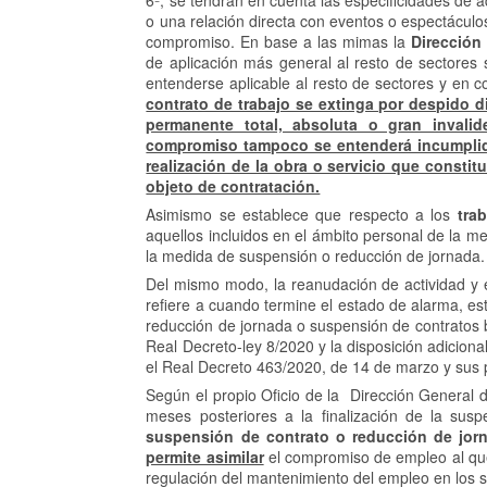
6ª, se tendrán en cuenta las especificidades de 
o una relación directa con eventos o espectácul
compromiso. En base a las mimas la
Dirección
de aplicación más general al resto de sectores 
entenderse aplicable al resto de sectores y en 
contrato de trabajo se extinga por despido d
permanente total, absoluta o gran invalid
compromiso tampoco se entenderá incumplido
realización de la obra o servicio que consti
objeto de contratación.
Asimismo se establece que respecto a los
tra
aquellos incluidos en el ámbito personal de la m
la medida de suspensión o reducción de jornada.
Del mismo modo, la reanudación de actividad y
refiere a cuando termine el estado de alarma, es
reducción de jornada o suspensión de contratos 
Real Decreto-ley 8/2020 y la disposición adicion
el Real Decreto 463/2020, de 14 de marzo y sus 
Según el propio Oficio de la Dirección General 
meses posteriores a la finalización de la sus
suspensión de contrato o reducción de jor
permite asimilar
el compromiso de empleo al que 
regulación del mantenimiento del empleo en los s