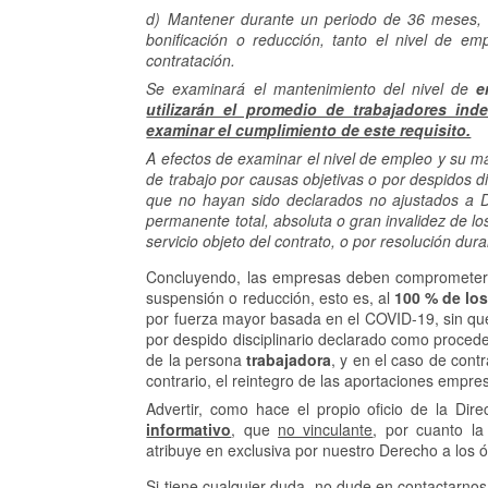
d) Mantener durante un periodo de 36 meses, a 
bonificación o reducción, tanto el nivel de e
contratación.
Se examinará el mantenimiento del nivel de
e
utilizarán el promedio de trabajadores in
examinar el cumplimiento de este requisito.
A efectos de examinar el nivel de empleo y su m
de trabajo por causas objetivas o por despidos d
que no hayan sido declarados no ajustados a D
permanente total, absoluta o gran invalidez de l
servicio objeto del contrato, o por resolución dur
Concluyendo, las empresas deben comprometerse
suspensión o reducción, esto es, al
100 % de los
por fuerza mayor basada en el COVID-19, sin que
por despido disciplinario declarado como proceden
de la persona
trabajadora
, y en el caso de cont
contrario, el reintegro de las aportaciones empre
Advertir, como hace el propio oficio de la Dir
informativo
, que
no vinculante
, por cuanto la
atribuye en exclusiva por nuestro Derecho a los ó
Si tiene cualquier duda, no dude en contactarno