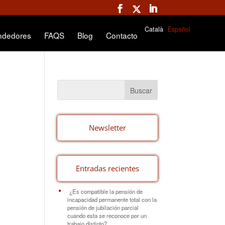
Català
Español
ndedores
FAQS
Blog
Contacto
Newsletter
Entradas recientes
¿Es compatible la pensión de
incapacidad permanente total con la
pensión de jubilación parcial
cuando esta se reconoce por un
trabajo distinto?