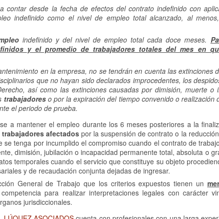
contar desde la fecha de efectos del contrato indefinido con aplic
mpleo indefinido como el nivel de empleo total alcanzado, al menos
mpleo
indefinido y del nivel de empleo total cada doce meses.
Pa
definidos y el promedio de trabajadores totales del mes en q
antenimiento en la empresa, no se tendrán en cuenta las extinciones d
isciplinarios que no hayan sido declarados improcedentes, los despido
erecho, así como las extinciones causadas por dimisión, muerte o 
os
trabajadores
o por la expiración del tiempo convenido o realización 
ante el periodo de prueba.
 a mantener el empleo durante los 6 meses posteriores a la finaliz
 trabajadores afectados
por la suspensión de contrato o la reducció
 se tenga por incumplido el compromiso cuando el contrato de trabajo
te, dimisión, jubilación o incapacidad permanente total, absoluta o gr
ratos temporales cuando el servicio que constituye su objeto procedie
sariales y de recaudación conjunta dejadas de ingresar.
ección General de Trabajo que los criterios expuestos tienen un
mer
 competencia para realizar interpretaciones legales con carácter vi
rganos jurisdiccionales.
s,
LÚQUEZ ASOCIADOS
cuenta con profesionales con una larga experi