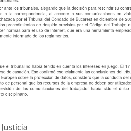
personales.
 ante los tribunales, alegando que la decisión para rescindir su contr
 a la correspondencia, al acceder a sus comunicaciones en viol
echazada por el Tribunal del Condado de Bucarest en diciembre de 200
os procedimientos de despido previstos por el Código del Trabajo; e
ecer normas para el uso de Internet, que era una herramienta emplea
damente informado de los reglamentos.
 el tribunal no había tenido en cuenta los intereses en juego. El 17
so de casación. Eso confirmó esencialmente las conclusiones del tribun
ón Europea sobre la protección de datos, consideró que la conducta del
sto de personal que los recursos de la empresa no deben ser utilizado
ervisión de las comunicaciones del trabajador había sido el únic
o disciplinario.
Justicia