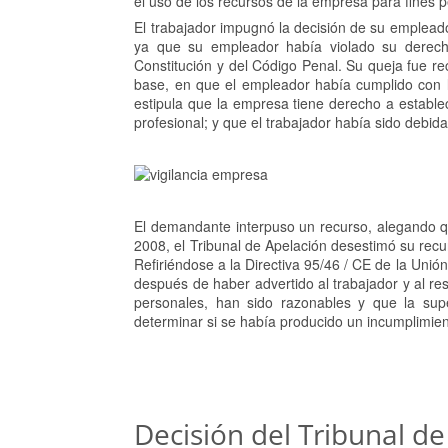
el uso de los recursos de la empresa para fines 
El trabajador impugnó la decisión de su empleador
ya que su empleador había violado su derecho
Constitución y del Código Penal. Su queja fue r
base, en que el empleador había cumplido con l
estipula que la empresa tiene derecho a establ
profesional; y que el trabajador había sido debi
El demandante interpuso un recurso, alegando que
2008, el Tribunal de Apelación desestimó su recur
Refiriéndose a la Directiva 95/46 / CE de la Uni
después de haber advertido al trabajador y al re
personales, han sido razonables y que la sup
determinar si se había producido un incumplimient
Decisión del Tribunal de 