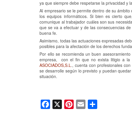
ya que siempre debe respetarse la privacidad y la
Al empresario se le permite dentro de su ámbito 
los equipos informáticos. Si bien es cierto q
comunique al trabajador cuáles son sus necesidad
que se va a efectuar y de las consecuencias de s
buena fe.
Asimismo, todas las actuaciones expresadas deb
posibles para la afectación de los derechos funda
Por ello se recomienda un buen asesoramiento en
empresa, con el fin que no exista litigio a la
ASOCIADOS,S.L
., cuenta con profesionales con
se desarrolle según lo previsto y puedan quedar
situación.
F
X
Pi
E
C
a
nt
m
o
c
er
ail
m