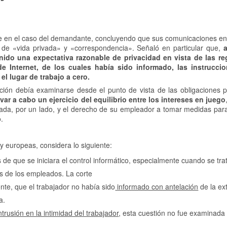
able en el caso del demandante, concluyendo que sus comunicaciones en
s de «vida privada» y «correspondencia». Señaló en particular que,
enido una expectativa razonable de privacidad en vista de las r
de Internet, de los cuales había sido informado, las instrucci
el lugar de trabajo a cero.
ación debía examinarse desde el punto de vista de las obligaciones po
ar a cabo un ejercicio del equilibrio entre los intereses en juego
ivada, por un lado, y el derecho de su empleador a tomar medidas para
o.
 y europeas, considera lo siguiente:
 de que se iniciara el control informático, especialmente cuando se tra
s de los empleados. La corte
nte, que el trabajador no había sido
informado con antelación
de la ex
a.
ntrusión en la intimidad del trabajador
, esta cuestión no fue examinada 