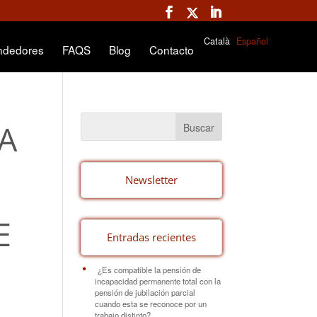
Català
Español
ndedores
FAQS
Blog
Contacto
IA
Newsletter
E
Entradas recientes
¿Es compatible la pensión de
incapacidad permanente total con la
pensión de jubilación parcial
cuando esta se reconoce por un
trabajo distinto?