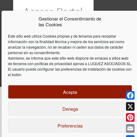
Gestionar el Consentimiento de
las Cookies
Este sitio web utiliza Cookies propias y de terceros para recopilar
información con la finalidad técnica y mejora de los servicios así como
analizar la navegación, no se recaban ni ceden sus datos de carácter
personal sin su consentimiento.
Asimismo, se informa que este sitio web dispone de enlaces a sitios web
de terceros con políticas de privacidad ajenas a LUQUEZ ASOCIADOS SL.
El usuario puede configurar las preferencias de instalación de cookies con
el botón
Acepta
Face
Denega
Diseño y programación web por
Dieres.com
| Lúquez Associats SL | ©
2026 All Rights Reserved |
Aviso legal
X
Preferencias
Pinte