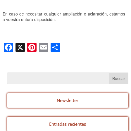
En caso de necesitar cualquier ampliación o aclaración, estamos
a vuestra entera disposición.
F
X
Pi
E
C
a
nt
m
o
c
er
ail
m
e
e
p
b
st
ar
o
tir
o
Newsletter
k
Entradas recientes