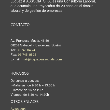
Lúquez & ASSOCIATS, SL es una Consultoría Laboral,
que acumula una trayectória de 20 años en el ámbito
laboral y de gestión de empresas
CONTACTO
Av. Francesc Macià, 46-50
08208 Sabadell - Barcelona (Spain)
Tel:
93 745 04 74
Fax:
93 745 15 35
E-mail:
mail@luquez-associats.com
HORARIOS
De Lunes a Jueves:
-Mañanas: de 9:30 h – 13:30 h
-Tardes: de 16 ha 20 h
Viernes: de 8:30 ha 14:30h
OTROS ENLACES
Aviso legal