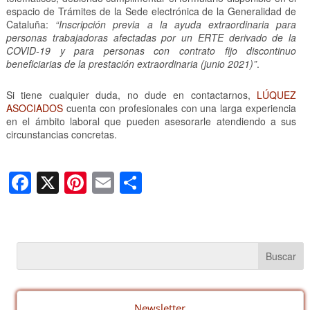
espacio de Trámites de la Sede electrónica de la Generalidad de
Cataluña:
“Inscripción previa a la ayuda extraordinaria para
personas trabajadoras afectadas por un ERTE derivado de la
COVID-19 y para personas con contrato fijo discontinuo
beneficiarias de la prestación extraordinaria (junio 2021)”
.
Si tiene cualquier duda, no dude en contactarnos,
LÚQUEZ
ASOCIADOS
cuenta con profesionales con una larga experiencia
en el ámbito laboral que pueden asesorarle atendiendo a sus
circunstancias concretas.
F
X
Pi
E
C
a
nt
m
o
c
er
ail
m
e
e
p
b
st
ar
o
tir
Newsletter