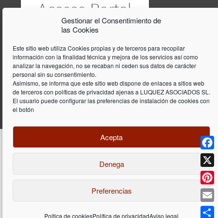
Gestionar el Consentimiento de
las Cookies
Este sitio web utiliza Cookies propias y de terceros para recopilar
información con la finalidad técnica y mejora de los servicios así como
analizar la navegación, no se recaban ni ceden sus datos de carácter
personal sin su consentimiento.
Asimismo, se informa que este sitio web dispone de enlaces a sitios web
de terceros con políticas de privacidad ajenas a LUQUEZ ASOCIADOS SL.
El usuario puede configurar las preferencias de instalación de cookies con
el botón
Acepta
Face
Denega
Diseño y programación web por
Dieres.com
| Lúquez Associats SL | ©
2026 All Rights Reserved |
Aviso legal
X
Preferencias
Pinte
Email
Poltica de cookies
Política de privacidad
Aviso legal