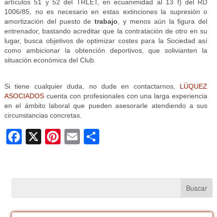
artículos 51 y 52 del TRLET, en ecuanimidad al 13 f) del RD
1006/85, no es necesario en estas extinciones la supresión o
amortización del puesto de
trabajo
, y menos aún la figura del
entrenador, bastando acreditar que la contratación de otro en su
lugar, busca objetivos de optimizar costes para la Sociedad así
como ambicionar la obtención deportivos, que solivianten la
situación económica del Club.
Si tiene cualquier duda, no dude en contactarnos,
LÚQUEZ
ASOCIADOS
cuenta con profesionales con una larga experiencia
en el ámbito laboral que pueden asesorarle atendiendo a sus
circunstancias concretas.
F
X
Pi
E
C
a
nt
m
o
c
er
ail
m
e
e
p
b
st
ar
o
tir