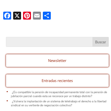
F
X
Pi
E
C
a
nt
m
o
c
er
ail
m
e
e
p
b
st
ar
o
tir
o
Newsletter
k
Entradas recientes
¿Es compatible la pensión de incapacidad permanente total con la pensión de
jubilación parcial cuando esta se reconoce por un trabajo distinto?
¿Vulnera la implantación de un sistema de teletrabajo el derecho a la libertad
sindical en su vertiente de negociación colectiva?