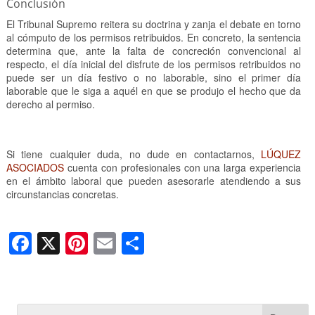
Conclusión
El Tribunal Supremo reitera su doctrina y zanja el debate en torno
al cómputo de los permisos retribuidos. En concreto, la sentencia
determina que, ante la falta de concreción convencional al
respecto, el día inicial del disfrute de los permisos retribuidos no
puede ser un día festivo o no laborable, sino el primer día
laborable que le siga a aquél en que se produjo el hecho que da
derecho al permiso.
Si tiene cualquier duda, no dude en contactarnos,
LÚQUEZ
ASOCIADOS
cuenta con profesionales con una larga experiencia
en el ámbito laboral que pueden asesorarle atendiendo a sus
circunstancias concretas.
F
X
Pi
E
C
a
nt
m
o
c
er
ail
m
e
e
p