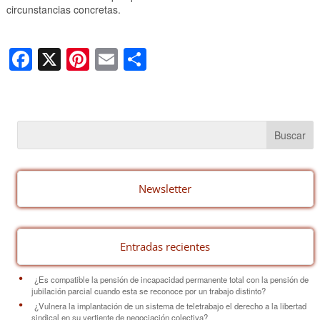
circunstancias concretas.
F
X
Pi
E
C
a
nt
m
o
c
er
ail
m
e
e
p
b
st
ar
o
tir
o
Newsletter
k
Entradas recientes
¿Es compatible la pensión de incapacidad permanente total con la pensión de
jubilación parcial cuando esta se reconoce por un trabajo distinto?
¿Vulnera la implantación de un sistema de teletrabajo el derecho a la libertad
sindical en su vertiente de negociación colectiva?