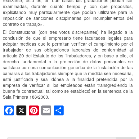
realizarse, esto es, en qué casos las grabaciones podían ser
examinadas, durante cuánto tiempo y con qué propósitos,
explicitando muy particularmente que podían utilizarse para la
imposición de sanciones disciplinarias por incumplimientos del
contrato de trabajo».
El Constitucional (con tres votos discrepantes) ha llegado a la
conclusión de que el empresario tiene facultades legales para
adoptar medidas que le permitan verificar el cumplimiento por el
trabajador de sus obligaciones laborales de conformidad al
artículo 20 del Estatuto de los Trabajadores, y en base a ello, el
derecho fundamental a la protección de datos personales se
satisface con una comunicación genérica de la instalación de las
cámaras a los trabajadores siempre que la medida sea necesaria,
esté justificada y sea idónea a la finalidad pretendida por la
empresa de verificar si los empleados están transgrediendo la
buena fe contractual, tal como se estableció en la sentencia de la
Sala Primera 186/2000.
F
X
Pi
E
C
a
nt
m
o
c
er
ail
m