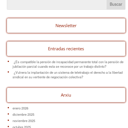
e
e
p
b
st
ar
o
tir
o
Newsletter
k
Entradas recientes
¿Es compatible la pensión de incapacidad permanente total con la pensión de
jubilación parcial cuando esta se reconoce por un trabajo distinto?
¿Vulnera la implantación de un sistema de teletrabajo el derecho a la libertad
sindical en su vertiente de negociación colectiva?
Arxiu
enero 2026
diciembre 2025
noviembre 2025
octubre 2025