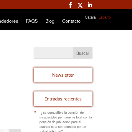
Català
Español
ndedores
FAQS
Blog
Contacto
Newsletter
Entradas recientes
¿Es compatible la pensión de
incapacidad permanente total con la
pensión de jubilación parcial
cuando esta se reconoce por un
trabajo distinto?