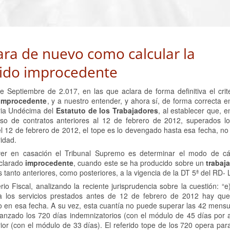
ara de nuevo como calcular la
pido improcedente
e Septiembre de 2.017, en las que aclara de forma definitiva el crite
 improcedente
, y a nuestro entender, y ahora sí, de forma correcta e
oria Undécima del
Estatuto de los Trabajadores
, al establecer que, e
caso de contratos anteriores al 12 de febrero de 2012, superados l
el 12 de febrero de 2012, el tope es lo devengado hasta esa fecha, no
idad.
lver en casación el Tribunal Supremo es determinar el modo de cá
larado
improcedente
, cuando este se ha producido sobre un
trabaj
anto anteriores, como posteriores, a la vigencia de la DT 5ª del RD- 
rio Fiscal, analizando la reciente jurisprudencia sobre la cuestión: “e
 los servicios prestados antes de 12 de febrero de 2012 hay que
 en esa fecha. A su vez, esta cuantía no puede superar las 42 mensua
anzado los 720 días indemnizatorios (con el módulo de 45 días por 
or (con el módulo de 33 días). El referido tope de los 720 opera para