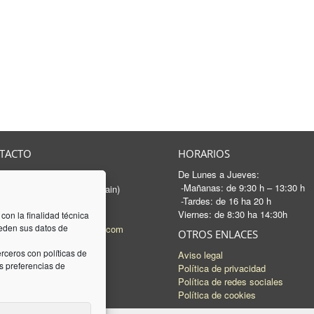
TACTO
HORARIOS
De Lunes a Jueves:
rancesc Macià, 46-50
-Mañanas: de 9:30 h – 13:30 h
 Sabadell - Barcelona (Spain)
-Tardes: de 16 ha 20 h
3 745 04 74
Viernes: de 8:30 ha 14:30h
93 745 15 35
 con la finalidad técnica
ceden sus datos de
l:
mail@luquez-associats.com
OTROS ENLACES
rceros con políticas de
Aviso legal
 preferencias de
Política de privacidad
Política de redes sociales
Política de cookies