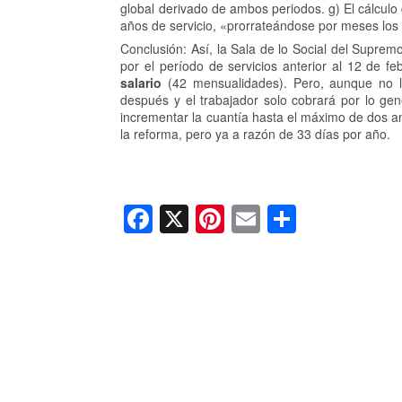
global derivado de ambos periodos. g) El cálcul
años de servicio, «prorrateándose por meses los 
Conclusión: Así, la Sala de lo Social del Supremo
por el período de servicios anterior al 12 de 
salario
(42 mensualidades). Pero, aunque no ll
después y el trabajador solo cobrará por lo ge
incrementar la cuantía hasta el máximo de dos a
la reforma, pero ya a razón de 33 días por año.
F
X
Pi
E
C
a
nt
m
o
c
er
ail
m
e
e
p
b
st
ar
o
tir
o