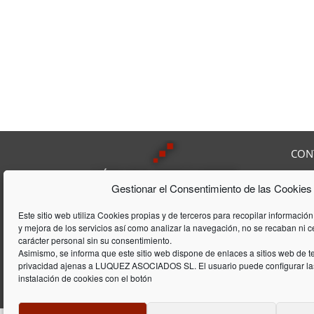
CON
Av. F
Gestionar el Consentimiento de las Cookies
08208
Tel:
9
Lúquez & ASSOCIATS, SL es una
Fax:
Este sitio web utiliza Cookies propias y de terceros para recopilar información
Consultoría Laboral, que acumula
y mejora de los servicios así como analizar la navegación, no se recaban ni 
E-mai
una trayectória de 20 años en el
carácter personal sin su consentimiento.
ámbito laboral y de gestión de
Asimismo, se informa que este sitio web dispone de enlaces a sitios web de te
privacidad ajenas a LUQUEZ ASOCIADOS SL. El usuario puede configurar las
empresas
instalación de cookies con el botón