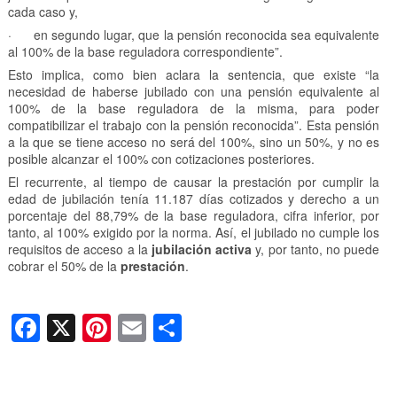
cada caso y,
· en segundo lugar, que la pensión reconocida sea equivalente
al 100% de la base reguladora correspondiente”.
Esto implica, como bien aclara la sentencia, que existe “la
necesidad de haberse jubilado con una pensión equivalente al
100% de la base reguladora de la misma, para poder
compatibilizar el trabajo con la pensión reconocida”. Esta pensión
a la que se tiene acceso no será del 100%, sino un 50%, y no es
posible alcanzar el 100% con cotizaciones posteriores.
El recurrente, al tiempo de causar la prestación por cumplir la
edad de jubilación tenía 11.187 días cotizados y derecho a un
porcentaje del 88,79% de la base reguladora, cifra inferior, por
tanto, al 100% exigido por la norma. Así, el jubilado no cumple los
requisitos de acceso a la
jubilación activa
y, por tanto, no puede
cobrar el 50% de la
prestación
.
F
X
Pi
E
C
a
nt
m
o
c
er
ail
m