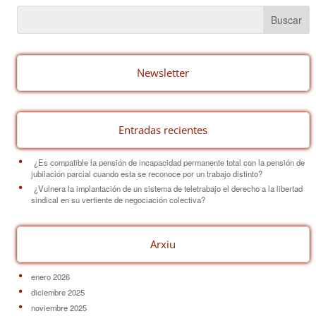
e
e
p
b
st
ar
o
tir
o
Newsletter
k
Entradas recientes
¿Es compatible la pensión de incapacidad permanente total con la pensión de
jubilación parcial cuando esta se reconoce por un trabajo distinto?
¿Vulnera la implantación de un sistema de teletrabajo el derecho a la libertad
sindical en su vertiente de negociación colectiva?
Arxiu
enero 2026
diciembre 2025
noviembre 2025