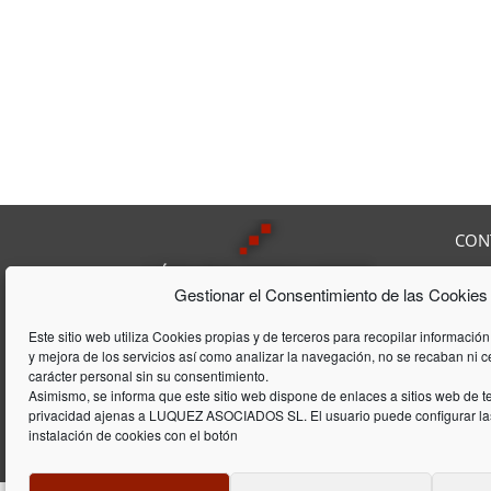
CON
Av. F
Gestionar el Consentimiento de las Cookies
08208
Tel:
9
Lúquez & ASSOCIATS, SL es una
Fax:
Este sitio web utiliza Cookies propias y de terceros para recopilar información
Consultoría Laboral, que acumula
y mejora de los servicios así como analizar la navegación, no se recaban ni 
E-mai
una trayectória de 20 años en el
carácter personal sin su consentimiento.
ámbito laboral y de gestión de
Asimismo, se informa que este sitio web dispone de enlaces a sitios web de te
privacidad ajenas a LUQUEZ ASOCIADOS SL. El usuario puede configurar las
empresas
instalación de cookies con el botón