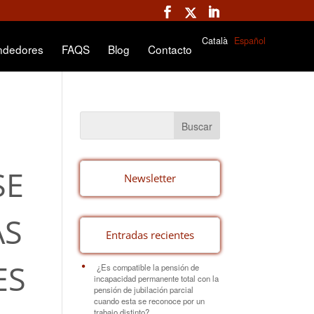
Català
Español
ndedores
FAQS
Blog
Contacto
SE
Newsletter
ÁS
Entradas recientes
ES
¿Es compatible la pensión de
incapacidad permanente total con la
pensión de jubilación parcial
cuando esta se reconoce por un
trabajo distinto?