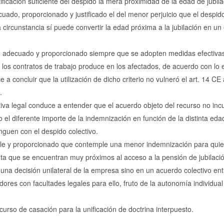
ficación suficiente del despido la mera proximidad de la edad de jubila
uado, proporcionado y justificado el del menor perjuicio que el despi
circunstancia sí puede convertir la edad próxima a la jubilación en u
rio adecuado y proporcionado siempre que se adopten medidas efectiva
e los contratos de trabajo produce en los afectados, de acuerdo con lo 
 a concluir que la utilización de dicho criterio no vulneró el art. 14 CE 
.
tiva legal conduce a entender que el acuerdo objeto del recurso no inc
do el diferente importe de la indemnización en función de la distinta eda
nguen con el despido colectivo.
ble y proporcionado que contemple una menor indemnización para qui
ta que se encuentran muy próximos al acceso a la pensión de jubilaci
a decisión unilateral de la empresa sino en un acuerdo colectivo ent
ores con facultades legales para ello, fruto de la autonomía individual
curso de casación para la unificación de doctrina interpuesto.