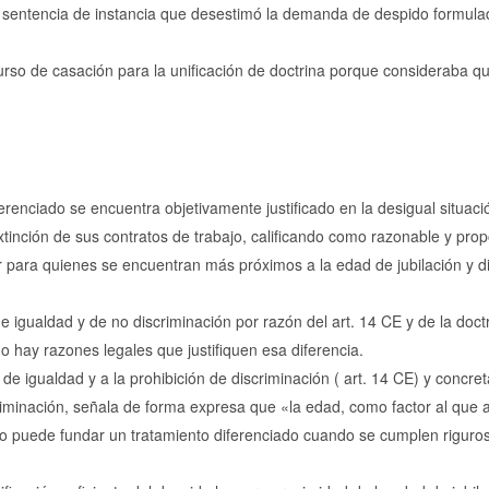
la sentencia de instancia que desestimó la demanda de despido formula
ecurso de casación para la unificación de doctrina porque consideraba q
erenciado se encuentra objetivamente justificado en la desigual situaci
xtinción de sus contratos de trabajo, calificando como razonable y pro
or para quienes se encuentran más próximos a la edad de jubilación y 
de igualdad y de no discriminación por razón del art. 14 CE y de la doct
o hay razones legales que justifiquen esa diferencia.
io de igualdad y a la prohibición de discriminación ( art. 14 CE) y concr
criminación, señala de forma expresa que «la edad, como factor al que 
sólo puede fundar un tratamiento diferenciado cuando se cumplen riguro