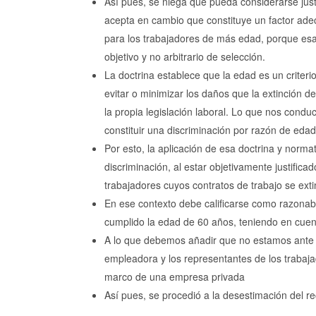
Así pues, se niega que pueda considerarse justi
acepta en cambio que constituye un factor adec
para los trabajadores de más edad, porque esa 
objetivo y no arbitrario de selección.
La doctrina establece que la edad es un crite
evitar o minimizar los daños que la extinción d
la propia legislación laboral. Lo que nos conduce
constituir una discriminación por razón de edad
Por esto, la aplicación de esa doctrina y norma
discriminación, al estar objetivamente justifica
trabajadores cuyos contratos de trabajo se exti
En ese contexto debe calificarse como razona
cumplido la edad de 60 años, teniendo en cuen
A lo que debemos añadir que no estamos ante un
empleadora y los representantes de los trabajad
marco de una empresa privada
Así pues, se procedió a la desestimación del re