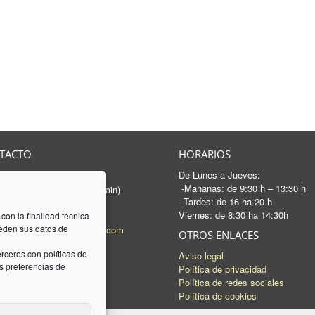
TACTO
HORARIOS
De Lunes a Jueves:
rancesc Macià, 46-50
-Mañanas: de 9:30 h – 13:30 h
 Sabadell - Barcelona (Spain)
-Tardes: de 16 ha 20 h
3 745 04 74
Viernes: de 8:30 ha 14:30h
93 745 15 35
 con la finalidad técnica
ceden sus datos de
l:
mail@luquez-associats.com
OTROS ENLACES
rceros con políticas de
Aviso legal
 preferencias de
Política de privacidad
Política de redes sociales
Política de cookies