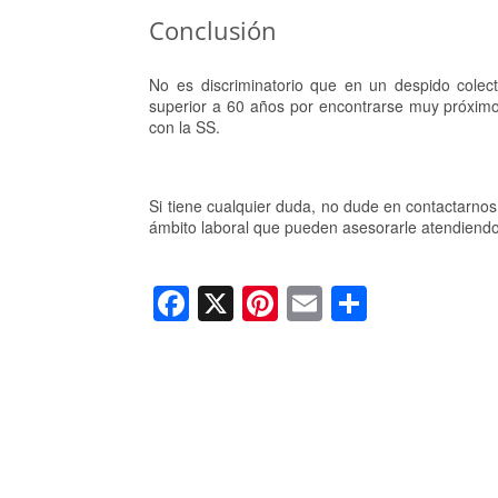
Conclusión
No es discriminatorio que en un despido cole
superior a 60 años por encontrarse muy próximos
con la SS.
Si tiene cualquier duda, no dude en contactarno
ámbito laboral que pueden asesorarle atendiendo
F
X
Pi
E
C
a
nt
m
o
c
er
ail
m
e
e
p
b
st
ar
o
tir