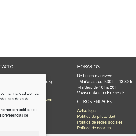
TACTO
HORARIOS
De Lunes a Jueves:
rancesc Macià, 46-50
-Mañanas: de 9:30 h – 13:30 h
 Sabadell - Barcelona (Spain)
-Tardes: de 16 ha 20 h
3 745 04 74
Viernes: de 8:30 ha 14:30h
93 745 15 35
 con la finalidad técnica
ceden sus datos de
l:
mail@luquez-associats.com
OTROS ENLACES
rceros con políticas de
Aviso legal
 preferencias de
Política de privacidad
Política de redes sociales
Política de cookies