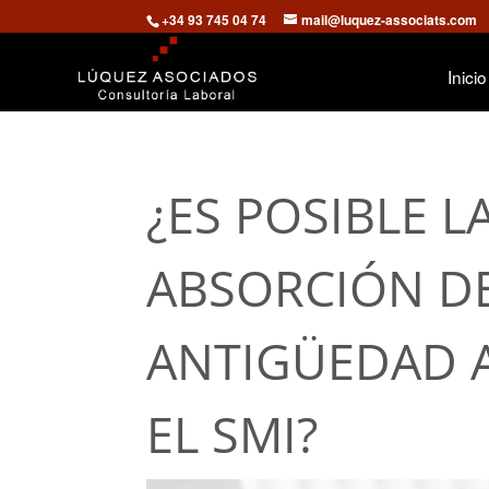
+34 93 745 04 74
mail@luquez-associats.com
Inicio
¿ES POSIBLE 
ABSORCIÓN DE
ANTIGÜEDAD A
EL SMI?