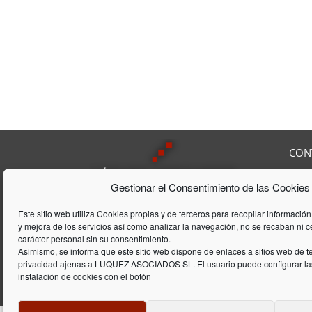
CON
Av. F
Gestionar el Consentimiento de las Cookies
08208
Tel:
9
Lúquez & ASSOCIATS, SL es una
Fax:
Este sitio web utiliza Cookies propias y de terceros para recopilar información
Consultoría Laboral, que acumula
y mejora de los servicios así como analizar la navegación, no se recaban ni 
E-mai
una trayectória de 20 años en el
carácter personal sin su consentimiento.
ámbito laboral y de gestión de
Asimismo, se informa que este sitio web dispone de enlaces a sitios web de te
privacidad ajenas a LUQUEZ ASOCIADOS SL. El usuario puede configurar las
empresas
instalación de cookies con el botón