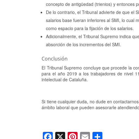
concepto de antigüedad (trienios) y entonces p
De lo contrario, el Tribunal advierte de que el 
salarios base fueran inferiores al SMI, lo cual m
como espacio para la fijación de los salarios.
Adicionalmente, el Tribunal Supremo indica que
absorción de los incrementos del SMI.
Conclusión
El Tribunal Supremo concluye que procede la com
para el año 2019 a los trabajadores de nivel 1
intelectual de Cataluña.
Si tiene cualquier duda, no dude en contactarno
ámbito laboral que pueden asesorarle atendiendo
F
X
Pi
E
C