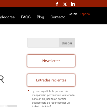
Català
Español
ndedores
FAQS
Blog
Contacto
Newsletter
R
Entradas recientes
¿Es compatible la pensión de
incapacidad permanente total con la
pensión de jubilación parcial
cuando esta se reconoce por un
trabajo distinto?