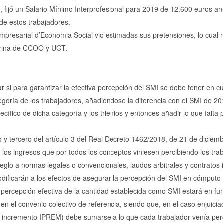
 fijó un Salario Mínimo Interprofesional para 2019 de 12.600 euros an
 de estos trabajadores.
mpresarial d’Economia Social vio estimadas sus pretensiones, lo cual m
ctrina de CCOO y UGT.
r si para garantizar la efectiva percepción del SMI se debe tener en c
egoría de los trabajadores, añadiéndose la diferencia con el SMI de 20
cífico de dicha categoría y los trienios y entonces añadir lo que falta 
 y tercero del artículo 3 del Real Decreto 1462/2018, de 21 de diciemb
 los ingresos que por todos los conceptos viniesen percibiendo los tra
glo a normas legales o convencionales, laudos arbitrales y contratos 
odificarán a los efectos de asegurar la percepción del SMI en cómputo 
 percepción efectiva de la cantidad establecida como SMI estará en fun
en el convenio colectivo de referencia, siendo que, en el caso enjuiciad
te incremento IPREM) debe sumarse a lo que cada trabajador venía per