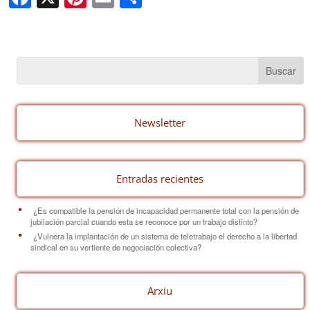
a
nt
m
o
c
er
ail
m
e
e
p
b
st
ar
o
tir
o
Newsletter
k
Entradas recientes
¿Es compatible la pensión de incapacidad permanente total con la pensión de
jubilación parcial cuando esta se reconoce por un trabajo distinto?
¿Vulnera la implantación de un sistema de teletrabajo el derecho a la libertad
sindical en su vertiente de negociación colectiva?
Arxiu