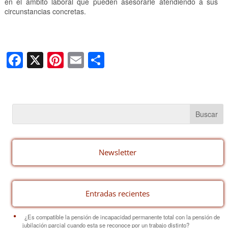
en el ámbito laboral que pueden asesorarle atendiendo a sus
circunstancias concretas.
F
X
Pi
E
C
a
nt
m
o
c
er
ail
m
e
e
p
b
st
ar
o
tir
o
Newsletter
k
Entradas recientes
¿Es compatible la pensión de incapacidad permanente total con la pensión de
jubilación parcial cuando esta se reconoce por un trabajo distinto?