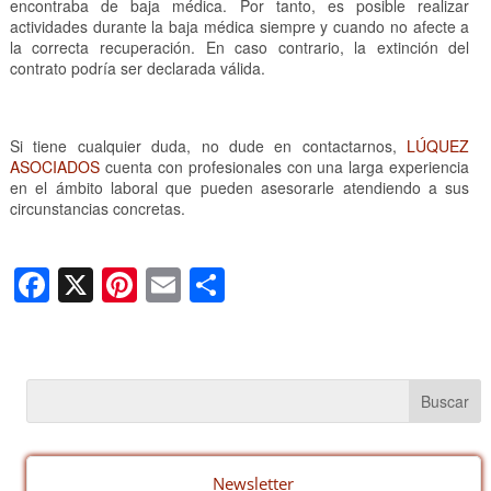
encontraba de baja médica. Por tanto, es posible realizar
actividades durante la baja médica siempre y cuando no afecte a
la correcta recuperación. En caso contrario, la extinción del
contrato podría ser declarada válida.
Si tiene cualquier duda, no dude en contactarnos,
LÚQUEZ
ASOCIADOS
cuenta con profesionales con una larga experiencia
en el ámbito laboral que pueden asesorarle atendiendo a sus
circunstancias concretas.
F
X
Pi
E
C
a
nt
m
o
c
er
ail
m
e
e
p
b
st
ar
o
tir
Newsletter