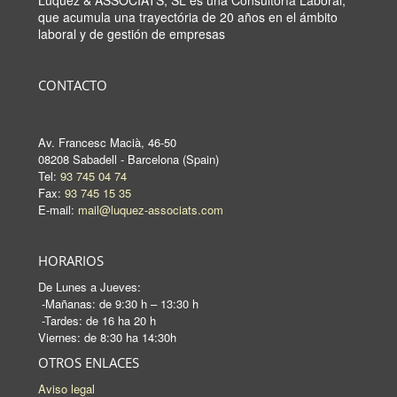
Lúquez & ASSOCIATS, SL es una Consultoría Laboral,
que acumula una trayectória de 20 años en el ámbito
laboral y de gestión de empresas
CONTACTO
Av. Francesc Macià, 46-50
08208 Sabadell - Barcelona (Spain)
Tel:
93 745 04 74
Fax:
93 745 15 35
E-mail:
mail@luquez-associats.com
HORARIOS
De Lunes a Jueves:
-Mañanas: de 9:30 h – 13:30 h
-Tardes: de 16 ha 20 h
Viernes: de 8:30 ha 14:30h
OTROS ENLACES
Aviso legal