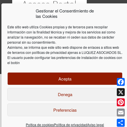
Gestionar el Consentimiento de
las Cookies
Este sitio web utiliza Cookies propias y de terceros para recopilar
información con la finalidad técnica y mejora de los servicios así como
analizar la navegación, no se recaban ni ceden sus datos de carácter
personal sin su consentimiento.
Asimismo, se informa que este sitio web dispone de enlaces a sitios web
de terceros con políticas de privacidad ajenas a LUQUEZ ASOCIADOS SL.
El usuario puede configurar las preferencias de instalación de cookies con
el botón
Acepta
Face
Denega
Diseño y programación web por
Dieres.com
| Lúquez Associats SL | ©
2026 All Rights Reserved |
Aviso legal
X
Preferencias
Pinte
Email
Poltica de cookies
Política de privacidad
Aviso legal