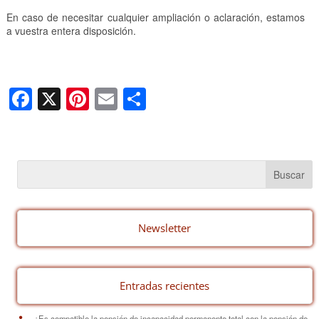
En caso de necesitar cualquier ampliación o aclaración, estamos
a vuestra entera disposición.
F
X
Pi
E
C
a
nt
m
o
c
er
ail
m
e
e
p
b
st
ar
o
tir
o
Newsletter
k
Entradas recientes
¿Es compatible la pensión de incapacidad permanente total con la pensión de